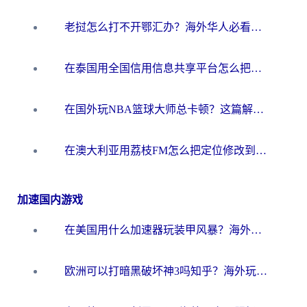
老挝怎么打不开鄂汇办？海外华人必看的回国加速全攻略（附欧洲杯小说流畅技巧）
在泰国用全国信用信息共享平台怎么把定位修改到中国国内？海外党解决国内服务访问难题的实用指南
在国外玩NBA篮球大师总卡顿？这篇解决你所有海外看国内内容的烦恼
在澳大利亚用荔枝FM怎么把定位修改到中国国内？海外华人必看的内容访问指南
加速国内游戏
在美国用什么加速器玩装甲风暴？海外玩家亲测有效的国服游戏加速指南
欧洲可以打暗黑破坏神3吗知乎？海外玩家国服游戏加速终极指南