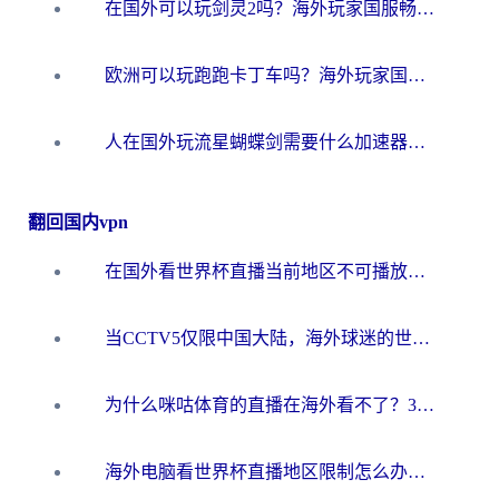
在国外可以玩剑灵2吗？海外玩家国服畅玩终极指南（附永恒之塔明日方舟加速方案）
欧洲可以玩跑跑卡丁车吗？海外玩家国服游戏畅玩终极指南（附QQ炫舞剑网3解决方案）
人在国外玩流星蝴蝶剑需要什么加速器？老玩家亲测的终极解决方案
翻回国内vpn
在国外看世界杯直播当前地区不可播放？海外党必看的回国加速全攻略
当CCTV5仅限中国大陆，海外球迷的世界杯狂欢如何继续？
为什么咪咕体育的直播在海外看不了？3步解决海外看世界杯+抖音地区限制难题
海外电脑看世界杯直播地区限制怎么办？你需要一个聪明的加速器