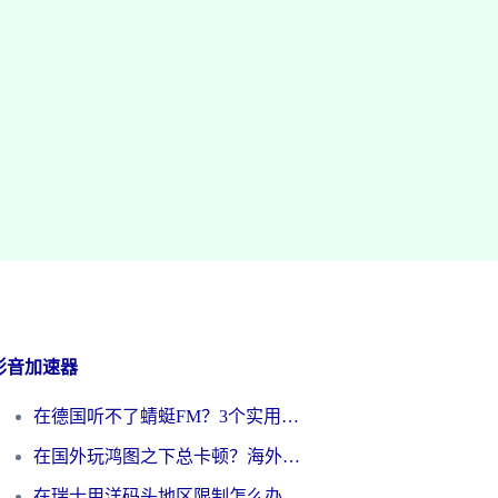
影音加速器
在德国听不了蜻蜓FM？3个实用技巧帮你解锁国内影音自由
在国外玩鸿图之下总卡顿？海外党追剧听歌的3个实用解决方案
在瑞士用洋码头地区限制怎么办？海外华人必看的回国加速全攻略