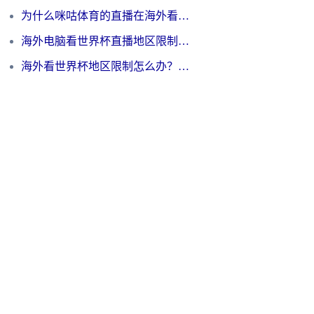
为什么咪咕体育的直播在海外看不了？3步解决海外看世界杯+抖音地区限制难题
海外电脑看世界杯直播地区限制怎么办？你需要一个聪明的加速器
海外看世界杯地区限制怎么办？一篇搞定咪咕视频播放+国内资源无缝访问指南