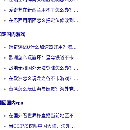
爱奇艺在新西兰用不了怎么办？海外党亲测有效的回国加速方案
在巴西用陌陌怎么把定位修改到中国国内？海外党必看的回国加速全攻略
加速国内游戏
玩奇迹MU什么加速器好用？海外党亲测：这款加速器让你告别延迟卡顿！
欧洲怎么玩崩坏：星穹铁道不卡？2026海外玩家国服游戏加速器终极攻略
战地无疆国外无法登陆怎么办？海外玩家国服畅玩终极指南（附欧服魔兽EVE加速方案）
在欧洲怎么玩龙之谷不卡游戏？2026海外党国服游戏加速全攻略
台湾怎么玩山海与妖灵？海外党国服游戏加速全攻略，告别延迟卡顿
翻回国内vpn
在国外看世界杯直播当前地区不可播放？海外党必看的回国加速全攻略
当CCTV5仅限中国大陆，海外球迷的世界杯狂欢如何继续？