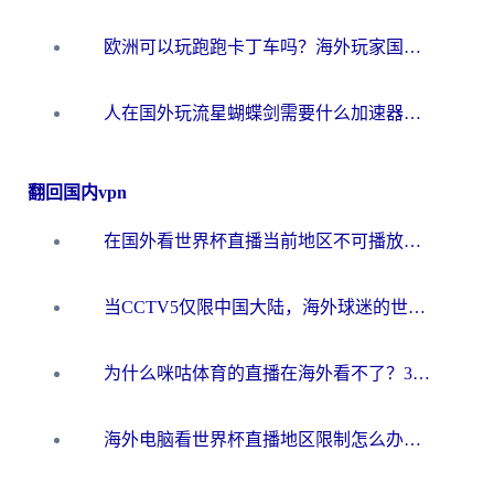
欧洲可以玩跑跑卡丁车吗？海外玩家国服游戏畅玩终极指南（附QQ炫舞剑网3解决方案）
人在国外玩流星蝴蝶剑需要什么加速器？老玩家亲测的终极解决方案
翻回国内vpn
在国外看世界杯直播当前地区不可播放？海外党必看的回国加速全攻略
当CCTV5仅限中国大陆，海外球迷的世界杯狂欢如何继续？
为什么咪咕体育的直播在海外看不了？3步解决海外看世界杯+抖音地区限制难题
海外电脑看世界杯直播地区限制怎么办？你需要一个聪明的加速器