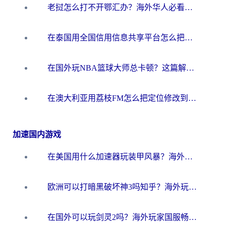
老挝怎么打不开鄂汇办？海外华人必看的回国加速全攻略（附欧洲杯小说流畅技巧）
在泰国用全国信用信息共享平台怎么把定位修改到中国国内？海外党解决国内服务访问难题的实用指南
在国外玩NBA篮球大师总卡顿？这篇解决你所有海外看国内内容的烦恼
在澳大利亚用荔枝FM怎么把定位修改到中国国内？海外华人必看的内容访问指南
加速国内游戏
在美国用什么加速器玩装甲风暴？海外玩家亲测有效的国服游戏加速指南
欧洲可以打暗黑破坏神3吗知乎？海外玩家国服游戏加速终极指南
在国外可以玩剑灵2吗？海外玩家国服畅玩终极指南（附永恒之塔明日方舟加速方案）