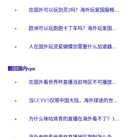
在国外可以玩剑灵2吗？海外玩家国服畅玩终极指南（附永恒之塔明日方舟加速方案）
欧洲可以玩跑跑卡丁车吗？海外玩家国服游戏畅玩终极指南（附QQ炫舞剑网3解决方案）
人在国外玩流星蝴蝶剑需要什么加速器？老玩家亲测的终极解决方案
翻回国内vpn
在国外看世界杯直播当前地区不可播放？海外党必看的回国加速全攻略
当CCTV5仅限中国大陆，海外球迷的世界杯狂欢如何继续？
为什么咪咕体育的直播在海外看不了？3步解决海外看世界杯+抖音地区限制难题