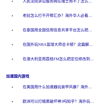
人民法院诉讼服务网在瑞士用不了怎么办？海外华人必备的回国加速指南
老挝怎么打不开鄂汇办？海外华人必看的回国加速全攻略（附欧洲杯小说流畅技巧）
在泰国用全国信用信息共享平台怎么把定位修改到中国国内？海外党解决国内服务访问难题的实用指南
在国外玩NBA篮球大师总卡顿？这篇解决你所有海外看国内内容的烦恼
在澳大利亚用荔枝FM怎么把定位修改到中国国内？海外华人必看的内容访问指南
加速国内游戏
在美国用什么加速器玩装甲风暴？海外玩家亲测有效的国服游戏加速指南
欧洲可以打暗黑破坏神3吗知乎？海外玩家国服游戏加速终极指南