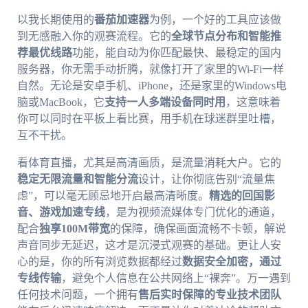
以我长期使用的
番茄加速器
为例，一个好的工具应该做
到无感融入你的观赛流程。它的
全球节点分布和智能推
荐最优线路
功能，能自动为你匹配最快、最稳定的国内
服务器，你无需手动折腾，就像打开了家里的Wi-Fi一样
自然。无论是安卓手机、iPhone，还是家里的Windows电
脑或MacBook，它
支持一人多端设备同时用
，这意味着
你可以同时在平板上看比赛，用手机在球迷群里吐槽，
互不干扰。
看体育直播，尤其是高清画质，是流量消耗大户。它的
稳定无限流量和智能分流
设计，让你彻底告别“流量焦
虑”，可以毫无顾忌地开启最高清晰度。
精选的回国影
音、游戏加速专线
，是为视频流媒体专门优化的通道，
配合
独享100M带宽
的保障，确保画面流畅不卡顿，解说
声音同步无延迟，这才是沉浸式观赛的基础。更让人安
心的是，你的所有浏览数据都经过
数据安全加密，通过
专线传输
，避免个人信息在公共网络上“裸奔”。万一遇到
任何技术问题，一个拥有
售后实时保障的专业技术团队