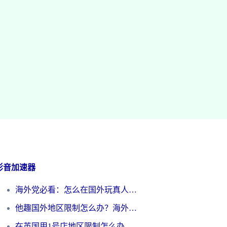
影音加速器
海外党必看：怎么在国外玩真人天天斗地主？附证券开户、音乐定位修改全攻略
他趣国外地区限制怎么办？海外党追剧听歌看直播的一站式解决方案
在英国用1号店地区限制怎么办？海外党必看的回国加速全攻略