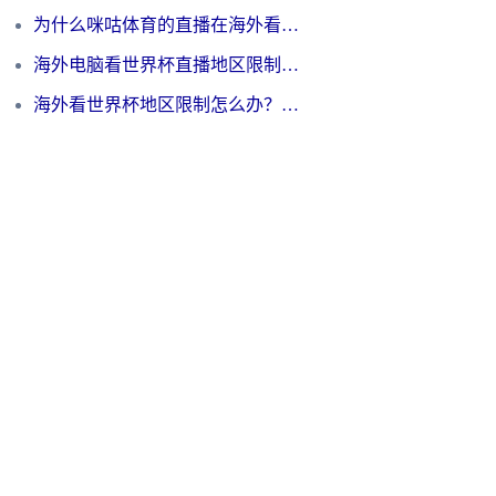
为什么咪咕体育的直播在海外看不了？3步解决海外看世界杯+抖音地区限制难题
海外电脑看世界杯直播地区限制怎么办？你需要一个聪明的加速器
海外看世界杯地区限制怎么办？一篇搞定咪咕视频播放+国内资源无缝访问指南