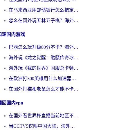
在马来西亚用邮储银行怎么把定位修改到中国国内？3个海外生活痛点一次解决
怎么在国外玩五林五子棋？海外党必看的回国加速全攻略（附优酷荔枝FM解决方法）
加速国内游戏
巴西怎么玩升级80分不卡？海外玩家国服游戏加速器终极指南（附避坑技巧）
海外玩《龙之觉醒：骷髅传奇冰雪合击》延迟高？这篇指南帮你解决卡顿烦恼！
海外玩《我的世界》国服总卡顿？这篇我的世界游戏加速器指南帮你解决所有问题
在欧洲打300英雄用什么加速器好？留学生亲测有效的解决方案来了
在国外打猫和老鼠怎么才能不卡？老玩家亲测的终极加速指南
翻回国内vpn
在国外看世界杯直播当前地区不可播放？海外党必看的回国加速全攻略
当CCTV5仅限中国大陆，海外球迷的世界杯狂欢如何继续？