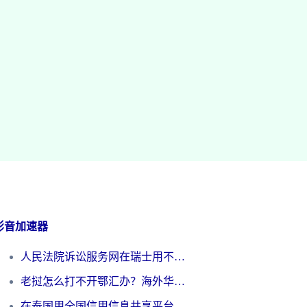
影音加速器
人民法院诉讼服务网在瑞士用不了怎么办？海外华人必备的回国加速指南
老挝怎么打不开鄂汇办？海外华人必看的回国加速全攻略（附欧洲杯小说流畅技巧）
在泰国用全国信用信息共享平台怎么把定位修改到中国国内？海外党解决国内服务访问难题的实用指南