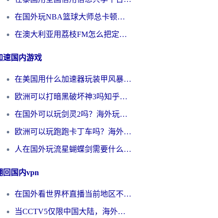
在国外玩NBA篮球大师总卡顿？这篇解决你所有海外看国内内容的烦恼
在澳大利亚用荔枝FM怎么把定位修改到中国国内？海外华人必看的内容访问指南
加速国内游戏
在美国用什么加速器玩装甲风暴？海外玩家亲测有效的国服游戏加速指南
欧洲可以打暗黑破坏神3吗知乎？海外玩家国服游戏加速终极指南
在国外可以玩剑灵2吗？海外玩家国服畅玩终极指南（附永恒之塔明日方舟加速方案）
欧洲可以玩跑跑卡丁车吗？海外玩家国服游戏畅玩终极指南（附QQ炫舞剑网3解决方案）
人在国外玩流星蝴蝶剑需要什么加速器？老玩家亲测的终极解决方案
翻回国内vpn
在国外看世界杯直播当前地区不可播放？海外党必看的回国加速全攻略
当CCTV5仅限中国大陆，海外球迷的世界杯狂欢如何继续？