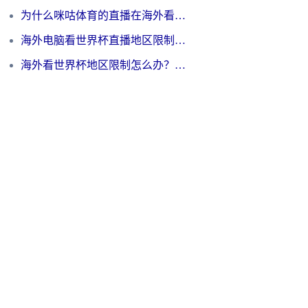
为什么咪咕体育的直播在海外看不了？3步解决海外看世界杯+抖音地区限制难题
海外电脑看世界杯直播地区限制怎么办？你需要一个聪明的加速器
海外看世界杯地区限制怎么办？一篇搞定咪咕视频播放+国内资源无缝访问指南