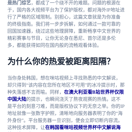
是热门综艺
，都成了一个绕不开的难题。问题的根源在
于，国内各大视频平台为了保护版权，都对海外IP地址进
行了严格的区域限制。别担心，这篇文章就是为你准备
的终极指南。我们将一步步拆解，如何通过一款可靠的
回国加速器，绕过这些地理屏障，重新畅享中文世界的
精彩赛事与节目，让你无论身在悉尼、首尔还是多伦
多，都能获得如同在国内般的流畅观看体验。
为什么你的热爱被距离阻隔？
当你身处韩国，想在咪咕视频上寻找熟悉的中文解说，
却只得到“该内容在您所在地区不可用”的冰冷提示时，那
种失落感不言而喻。同样，
在澳大利亚看B站世界杯仅限
中国大陆
的提示，也瞬间浇灭了熬夜观赛的热情。这不
是平台的刻意刁难，而是版权协议下的无奈之举。你的IP
地址就像一张数字护照，清晰地向服务器表明了你的“海
外身份”。平台服务器一旦识别，便会立即切断内容流。
这种技术屏障，让
在韩国看咪咕视频世界杯中文解说海