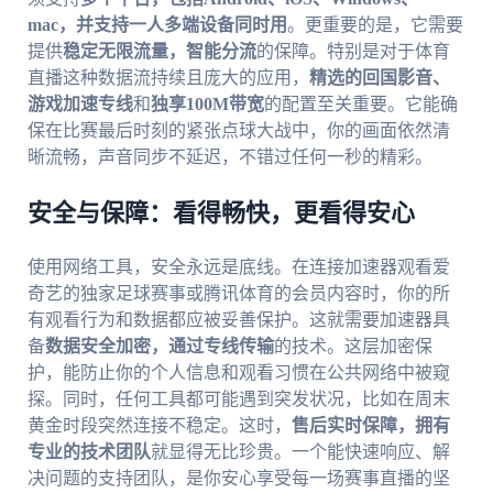
mac，并支持一人多端设备同时用
。更重要的是，它需要
提供
稳定无限流量，智能分流
的保障。特别是对于体育
直播这种数据流持续且庞大的应用，
精选的回国影音、
游戏加速专线
和
独享100M带宽
的配置至关重要。它能确
保在比赛最后时刻的紧张点球大战中，你的画面依然清
晰流畅，声音同步不延迟，不错过任何一秒的精彩。
安全与保障：看得畅快，更看得安心
使用网络工具，安全永远是底线。在连接加速器观看爱
奇艺的独家足球赛事或腾讯体育的会员内容时，你的所
有观看行为和数据都应被妥善保护。这就需要加速器具
备
数据安全加密，通过专线传输
的技术。这层加密保
护，能防止你的个人信息和观看习惯在公共网络中被窥
探。同时，任何工具都可能遇到突发状况，比如在周末
黄金时段突然连接不稳定。这时，
售后实时保障，拥有
专业的技术团队
就显得无比珍贵。一个能快速响应、解
决问题的支持团队，是你安心享受每一场赛事直播的坚