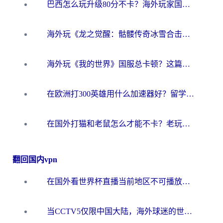
巴西怎么玩升级80分不卡？海外玩家国服游戏加速器终极指南（附避坑技巧）
海外玩《龙之觉醒：骷髅传奇冰雪合击》延迟高？这篇指南帮你解决卡顿烦恼！
海外玩《我的世界》国服总卡顿？这篇我的世界游戏加速器指南帮你解决所有问题
在欧洲打300英雄用什么加速器好？留学生亲测有效的解决方案来了
在国外打猫和老鼠怎么才能不卡？老玩家亲测的终极加速指南
翻回国内vpn
在国外看世界杯直播当前地区不可播放？海外党必看的回国加速全攻略
当CCTV5仅限中国大陆，海外球迷的世界杯狂欢如何继续？