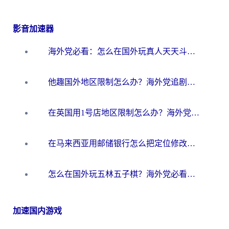
影音加速器
海外党必看：怎么在国外玩真人天天斗地主？附证券开户、音乐定位修改全攻略
他趣国外地区限制怎么办？海外党追剧听歌看直播的一站式解决方案
在英国用1号店地区限制怎么办？海外党必看的回国加速全攻略
在马来西亚用邮储银行怎么把定位修改到中国国内？3个海外生活痛点一次解决
怎么在国外玩五林五子棋？海外党必看的回国加速全攻略（附优酷荔枝FM解决方法）
加速国内游戏