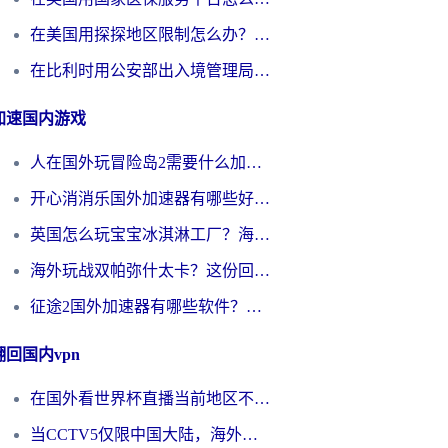
在美国用探探地区限制怎么办？3个实用技巧帮你搞定（附咪咕豆瓣音乐限制破解法）
在比利时用公安部出入境管理局地区限制怎么办？3步搞定+欧洲杯观赛&香港购物指南
加速国内游戏
人在国外玩冒险岛2需要什么加速器？老玩家亲测有效的选择指南
开心消消乐国外加速器有哪些好用？海外党亲测不踩坑指南（附塔瑞斯世界Online流畅技巧）
英国怎么玩宝宝冰淇淋工厂？海外党国服游戏加速避坑指南（附挪威装甲风暴解决方案）
海外玩战双帕弥什太卡？这份回国加速器终极指南帮你告别延迟（附打球球大作战古今江湖加速方案）
征途2国外加速器有哪些软件？海外玩家亲测实用指南（附非洲梦幻西游加速技巧）
翻回国内vpn
在国外看世界杯直播当前地区不可播放？海外党必看的回国加速全攻略
当CCTV5仅限中国大陆，海外球迷的世界杯狂欢如何继续？