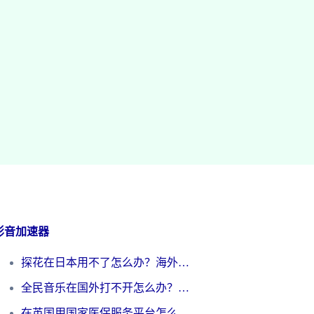
影音加速器
探花在日本用不了怎么办？海外党必看的回国加速解决方案（附多场景实测）
全民音乐在国外打不开怎么办？海外党亲测有效的回国加速方案
在英国用国家医保服务平台怎么把定位修改到中国国内？海外党必看的解决指南（附腾讯视频伊对可用方法）