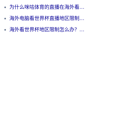
为什么咪咕体育的直播在海外看不了？3步解决海外看世界杯+抖音地区限制难题
海外电脑看世界杯直播地区限制怎么办？你需要一个聪明的加速器
海外看世界杯地区限制怎么办？一篇搞定咪咕视频播放+国内资源无缝访问指南