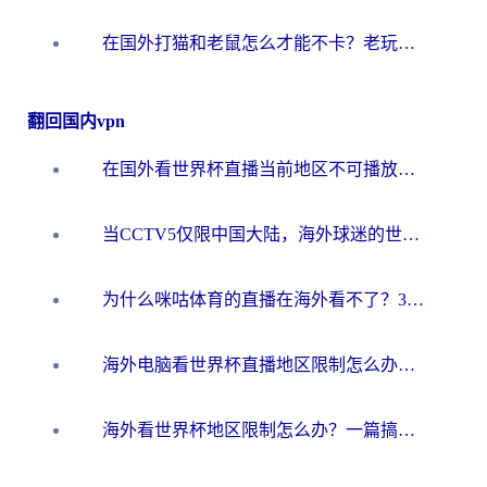
在国外打猫和老鼠怎么才能不卡？老玩家亲测的终极加速指南
翻回国内vpn
在国外看世界杯直播当前地区不可播放？海外党必看的回国加速全攻略
当CCTV5仅限中国大陆，海外球迷的世界杯狂欢如何继续？
为什么咪咕体育的直播在海外看不了？3步解决海外看世界杯+抖音地区限制难题
海外电脑看世界杯直播地区限制怎么办？你需要一个聪明的加速器
海外看世界杯地区限制怎么办？一篇搞定咪咕视频播放+国内资源无缝访问指南