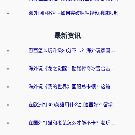
海外回国教程--如何突破咪咕视频地域限制
最新资讯
巴西怎么玩升级80分不卡？海外玩家国服游戏加速器终极指南（附避坑技巧）
海外玩《龙之觉醒：骷髅传奇冰雪合击》延迟高？这篇指南帮你解决卡顿烦恼！
海外玩《我的世界》国服总卡顿？这篇我的世界游戏加速器指南帮你解决所有问题
在欧洲打300英雄用什么加速器好？留学生亲测有效的解决方案来了
在国外打猫和老鼠怎么才能不卡？老玩家亲测的终极加速指南