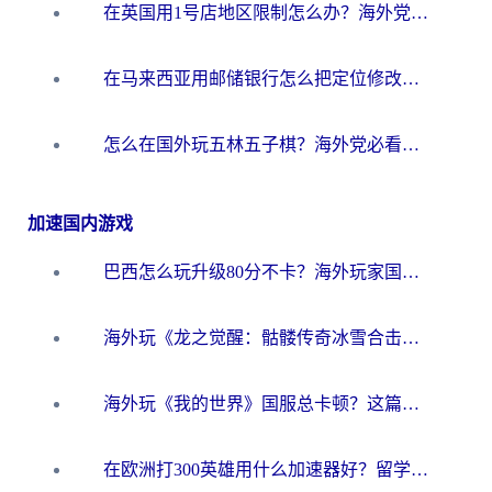
在英国用1号店地区限制怎么办？海外党必看的回国加速全攻略
在马来西亚用邮储银行怎么把定位修改到中国国内？3个海外生活痛点一次解决
怎么在国外玩五林五子棋？海外党必看的回国加速全攻略（附优酷荔枝FM解决方法）
加速国内游戏
巴西怎么玩升级80分不卡？海外玩家国服游戏加速器终极指南（附避坑技巧）
海外玩《龙之觉醒：骷髅传奇冰雪合击》延迟高？这篇指南帮你解决卡顿烦恼！
海外玩《我的世界》国服总卡顿？这篇我的世界游戏加速器指南帮你解决所有问题
在欧洲打300英雄用什么加速器好？留学生亲测有效的解决方案来了