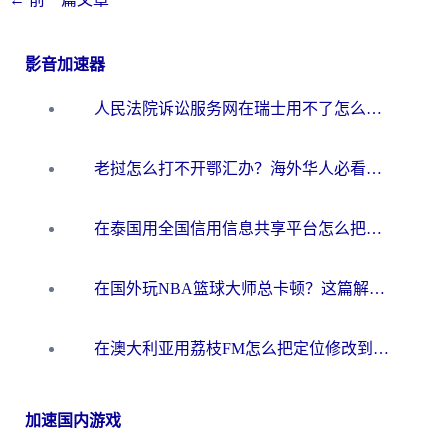
影音加速器
人民法院诉讼服务网在瑞士用不了怎么办？海外华人必备的回国加速指南
老挝怎么打不开鄂汇办？海外华人必看的回国加速全攻略（附欧洲杯小说流畅技巧）
在泰国用全国信用信息共享平台怎么把定位修改到中国国内？海外党解决国内服务访问难题的实用指南
在国外玩NBA篮球大师总卡顿？这篇解决你所有海外看国内内容的烦恼
在澳大利亚用荔枝FM怎么把定位修改到中国国内？海外华人必看的内容访问指南
加速国内游戏