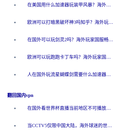
在美国用什么加速器玩装甲风暴？海外玩家亲测有效的国服游戏加速指南
欧洲可以打暗黑破坏神3吗知乎？海外玩家国服游戏加速终极指南
在国外可以玩剑灵2吗？海外玩家国服畅玩终极指南（附永恒之塔明日方舟加速方案）
欧洲可以玩跑跑卡丁车吗？海外玩家国服游戏畅玩终极指南（附QQ炫舞剑网3解决方案）
人在国外玩流星蝴蝶剑需要什么加速器？老玩家亲测的终极解决方案
翻回国内vpn
在国外看世界杯直播当前地区不可播放？海外党必看的回国加速全攻略
当CCTV5仅限中国大陆，海外球迷的世界杯狂欢如何继续？