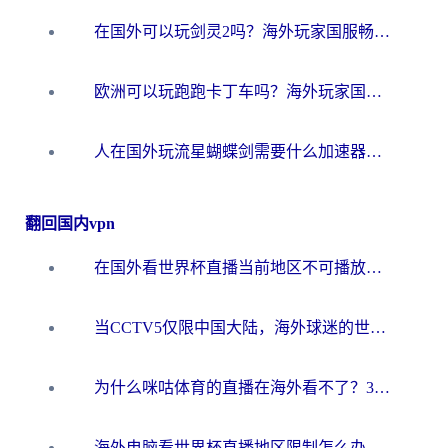
在国外可以玩剑灵2吗？海外玩家国服畅玩终极指南（附永恒之塔明日方舟加速方案）
欧洲可以玩跑跑卡丁车吗？海外玩家国服游戏畅玩终极指南（附QQ炫舞剑网3解决方案）
人在国外玩流星蝴蝶剑需要什么加速器？老玩家亲测的终极解决方案
翻回国内vpn
在国外看世界杯直播当前地区不可播放？海外党必看的回国加速全攻略
当CCTV5仅限中国大陆，海外球迷的世界杯狂欢如何继续？
为什么咪咕体育的直播在海外看不了？3步解决海外看世界杯+抖音地区限制难题
海外电脑看世界杯直播地区限制怎么办？你需要一个聪明的加速器