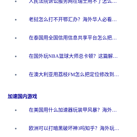
人民法院诉讼服务网在瑞士用不了怎么办？海外华人必备的回国加速指南
老挝怎么打不开鄂汇办？海外华人必看的回国加速全攻略（附欧洲杯小说流畅技巧）
在泰国用全国信用信息共享平台怎么把定位修改到中国国内？海外党解决国内服务访问难题的实用指南
在国外玩NBA篮球大师总卡顿？这篇解决你所有海外看国内内容的烦恼
在澳大利亚用荔枝FM怎么把定位修改到中国国内？海外华人必看的内容访问指南
加速国内游戏
在美国用什么加速器玩装甲风暴？海外玩家亲测有效的国服游戏加速指南
欧洲可以打暗黑破坏神3吗知乎？海外玩家国服游戏加速终极指南