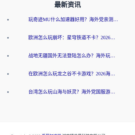
最新资讯
玩奇迹MU什么加速器好用？海外党亲测：这款加速器让你告别延迟卡顿！
欧洲怎么玩崩坏：星穹铁道不卡？2026海外玩家国服游戏加速器终极攻略
战地无疆国外无法登陆怎么办？海外玩家国服畅玩终极指南（附欧服魔兽EVE加速方案）
在欧洲怎么玩龙之谷不卡游戏？2026海外党国服游戏加速全攻略
台湾怎么玩山海与妖灵？海外党国服游戏加速全攻略，告别延迟卡顿