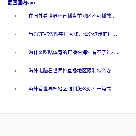
翻回国内vpn
在国外看世界杯直播当前地区不可播放？海外党必看的回国加速全攻略
当CCTV5仅限中国大陆，海外球迷的世界杯狂欢如何继续？
为什么咪咕体育的直播在海外看不了？3步解决海外看世界杯+抖音地区限制难题
海外电脑看世界杯直播地区限制怎么办？你需要一个聪明的加速器
海外看世界杯地区限制怎么办？一篇搞定咪咕视频播放+国内资源无缝访问指南