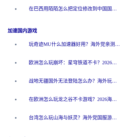
在巴西用陌陌怎么把定位修改到中国国内？海外党必看的回国加速全攻略
加速国内游戏
玩奇迹MU什么加速器好用？海外党亲测：这款加速器让你告别延迟卡顿！
欧洲怎么玩崩坏：星穹铁道不卡？2026海外玩家国服游戏加速器终极攻略
战地无疆国外无法登陆怎么办？海外玩家国服畅玩终极指南（附欧服魔兽EVE加速方案）
在欧洲怎么玩龙之谷不卡游戏？2026海外党国服游戏加速全攻略
台湾怎么玩山海与妖灵？海外党国服游戏加速全攻略，告别延迟卡顿