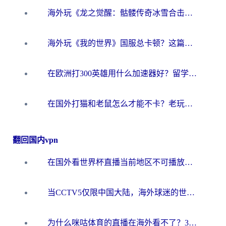
海外玩《龙之觉醒：骷髅传奇冰雪合击》延迟高？这篇指南帮你解决卡顿烦恼！
海外玩《我的世界》国服总卡顿？这篇我的世界游戏加速器指南帮你解决所有问题
在欧洲打300英雄用什么加速器好？留学生亲测有效的解决方案来了
在国外打猫和老鼠怎么才能不卡？老玩家亲测的终极加速指南
翻回国内vpn
在国外看世界杯直播当前地区不可播放？海外党必看的回国加速全攻略
当CCTV5仅限中国大陆，海外球迷的世界杯狂欢如何继续？
为什么咪咕体育的直播在海外看不了？3步解决海外看世界杯+抖音地区限制难题