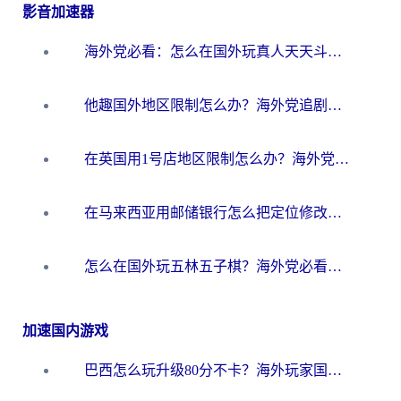
影音加速器
海外党必看：怎么在国外玩真人天天斗地主？附证券开户、音乐定位修改全攻略
他趣国外地区限制怎么办？海外党追剧听歌看直播的一站式解决方案
在英国用1号店地区限制怎么办？海外党必看的回国加速全攻略
在马来西亚用邮储银行怎么把定位修改到中国国内？3个海外生活痛点一次解决
怎么在国外玩五林五子棋？海外党必看的回国加速全攻略（附优酷荔枝FM解决方法）
加速国内游戏
巴西怎么玩升级80分不卡？海外玩家国服游戏加速器终极指南（附避坑技巧）