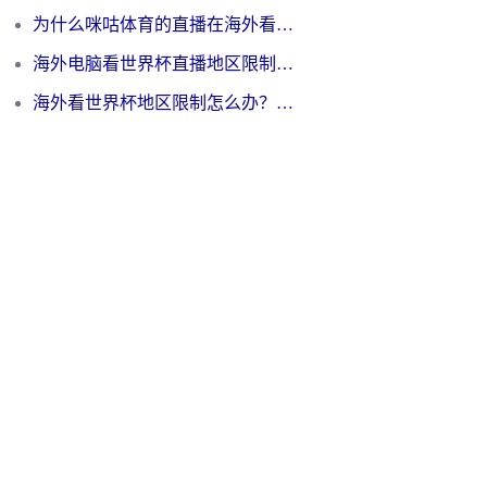
为什么咪咕体育的直播在海外看不了？3步解决海外看世界杯+抖音地区限制难题
海外电脑看世界杯直播地区限制怎么办？你需要一个聪明的加速器
海外看世界杯地区限制怎么办？一篇搞定咪咕视频播放+国内资源无缝访问指南