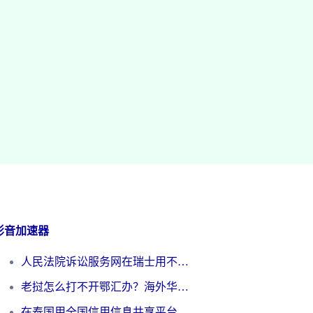
影音加速器
人民法院诉讼服务网在瑞士用不了怎么办？海外华人必备的回国加速指南
老挝怎么打不开鄂汇办？海外华人必看的回国加速全攻略（附欧洲杯小说流畅技巧）
在泰国用全国信用信息共享平台怎么把定位修改到中国国内？海外党解决国内服务访问难题的实用指南