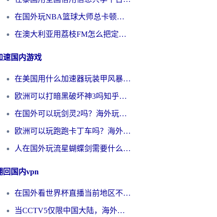
在国外玩NBA篮球大师总卡顿？这篇解决你所有海外看国内内容的烦恼
在澳大利亚用荔枝FM怎么把定位修改到中国国内？海外华人必看的内容访问指南
加速国内游戏
在美国用什么加速器玩装甲风暴？海外玩家亲测有效的国服游戏加速指南
欧洲可以打暗黑破坏神3吗知乎？海外玩家国服游戏加速终极指南
在国外可以玩剑灵2吗？海外玩家国服畅玩终极指南（附永恒之塔明日方舟加速方案）
欧洲可以玩跑跑卡丁车吗？海外玩家国服游戏畅玩终极指南（附QQ炫舞剑网3解决方案）
人在国外玩流星蝴蝶剑需要什么加速器？老玩家亲测的终极解决方案
翻回国内vpn
在国外看世界杯直播当前地区不可播放？海外党必看的回国加速全攻略
当CCTV5仅限中国大陆，海外球迷的世界杯狂欢如何继续？