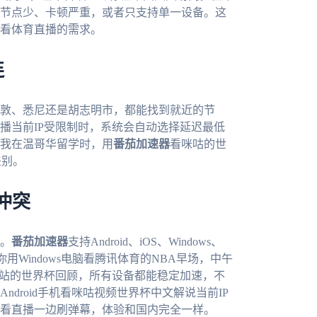
节点少、卡顿严重，或者只支持单一设备。这
看体育直播的需求。
连
敦、悉尼还是胡志明市，都能找到就近的节
播当前IP受限制时，系统会自动选择延迟最低
我在温哥华留学时，用
番茄加速器
看咪咕的世
差别。
冲突
。
番茄加速器
支持Android、iOS、Windows、
用Windows电脑看腾讯体育的NBA早场，中午
k看B站的世界杯回顾，所有设备都能稳定加速，不
droid手机看咪咕视频世界杯中文解说当前IP
看直播一边刷弹幕，体验和国内完全一样。