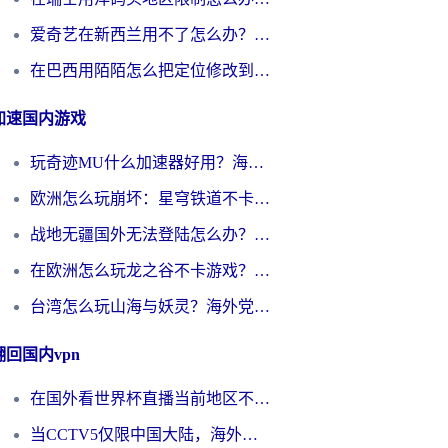
爱奇艺在新西兰用不了怎么办？海外党亲测有效的回国加速方案
在巴西用陌陌怎么把定位修改到中国国内？海外党必看的回国加速全攻略
加速国内游戏
玩奇迹MU什么加速器好用？海外党亲测：这款加速器让你告别延迟卡顿！
欧洲怎么玩崩坏：星穹铁道不卡？2026海外玩家国服游戏加速器终极攻略
战地无疆国外无法登陆怎么办？海外玩家国服畅玩终极指南（附欧服魔兽EVE加速方案）
在欧洲怎么玩龙之谷不卡游戏？2026海外党国服游戏加速全攻略
台湾怎么玩山海与妖灵？海外党国服游戏加速全攻略，告别延迟卡顿
翻回国内vpn
在国外看世界杯直播当前地区不可播放？海外党必看的回国加速全攻略
当CCTV5仅限中国大陆，海外球迷的世界杯狂欢如何继续？