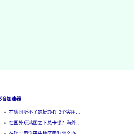
影音加速器
在德国听不了蜻蜓FM？3个实用技巧帮你解锁国内影音自由
在国外玩鸿图之下总卡顿？海外党追剧听歌的3个实用解决方案
在瑞士用洋码头地区限制怎么办？海外华人必看的回国加速全攻略