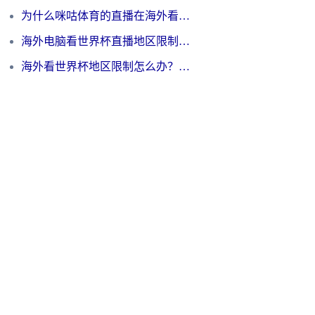
为什么咪咕体育的直播在海外看不了？3步解决海外看世界杯+抖音地区限制难题
海外电脑看世界杯直播地区限制怎么办？你需要一个聪明的加速器
海外看世界杯地区限制怎么办？一篇搞定咪咕视频播放+国内资源无缝访问指南