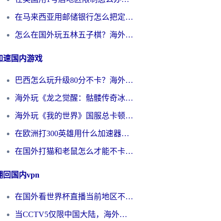
在马来西亚用邮储银行怎么把定位修改到中国国内？3个海外生活痛点一次解决
怎么在国外玩五林五子棋？海外党必看的回国加速全攻略（附优酷荔枝FM解决方法）
加速国内游戏
巴西怎么玩升级80分不卡？海外玩家国服游戏加速器终极指南（附避坑技巧）
海外玩《龙之觉醒：骷髅传奇冰雪合击》延迟高？这篇指南帮你解决卡顿烦恼！
海外玩《我的世界》国服总卡顿？这篇我的世界游戏加速器指南帮你解决所有问题
在欧洲打300英雄用什么加速器好？留学生亲测有效的解决方案来了
在国外打猫和老鼠怎么才能不卡？老玩家亲测的终极加速指南
翻回国内vpn
在国外看世界杯直播当前地区不可播放？海外党必看的回国加速全攻略
当CCTV5仅限中国大陆，海外球迷的世界杯狂欢如何继续？