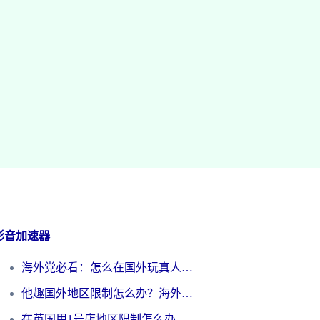
影音加速器
海外党必看：怎么在国外玩真人天天斗地主？附证券开户、音乐定位修改全攻略
他趣国外地区限制怎么办？海外党追剧听歌看直播的一站式解决方案
在英国用1号店地区限制怎么办？海外党必看的回国加速全攻略