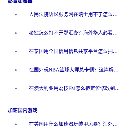
影音加速器
人民法院诉讼服务网在瑞士用不了怎么办？海外华人必备的回国加速指南
老挝怎么打不开鄂汇办？海外华人必看的回国加速全攻略（附欧洲杯小说流畅技巧）
在泰国用全国信用信息共享平台怎么把定位修改到中国国内？海外党解决国内服务访问难题的实用指南
在国外玩NBA篮球大师总卡顿？这篇解决你所有海外看国内内容的烦恼
在澳大利亚用荔枝FM怎么把定位修改到中国国内？海外华人必看的内容访问指南
加速国内游戏
在美国用什么加速器玩装甲风暴？海外玩家亲测有效的国服游戏加速指南