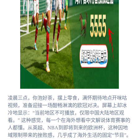
凌晨三点，你泡好茶，摆上零食，满怀期待地点开咪咕
视频，准备迎接一场酣畅淋漓的欧冠对决。屏幕上却冰
冷地显示：“当前地区不可播放，仅限中国大陆地区观
看。” 这种感觉，每一个在海外想看中文解说体育赛事的
人都懂。从英超、NBA到即将到来的欧洲杯，这种因地
域限制带来的挫败感，几乎成了海外生活的固定“节目”。