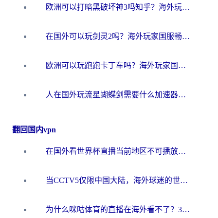
欧洲可以打暗黑破坏神3吗知乎？海外玩家国服游戏加速终极指南
在国外可以玩剑灵2吗？海外玩家国服畅玩终极指南（附永恒之塔明日方舟加速方案）
欧洲可以玩跑跑卡丁车吗？海外玩家国服游戏畅玩终极指南（附QQ炫舞剑网3解决方案）
人在国外玩流星蝴蝶剑需要什么加速器？老玩家亲测的终极解决方案
翻回国内vpn
在国外看世界杯直播当前地区不可播放？海外党必看的回国加速全攻略
当CCTV5仅限中国大陆，海外球迷的世界杯狂欢如何继续？
为什么咪咕体育的直播在海外看不了？3步解决海外看世界杯+抖音地区限制难题