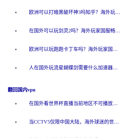
欧洲可以打暗黑破坏神3吗知乎？海外玩家国服游戏加速终极指南
在国外可以玩剑灵2吗？海外玩家国服畅玩终极指南（附永恒之塔明日方舟加速方案）
欧洲可以玩跑跑卡丁车吗？海外玩家国服游戏畅玩终极指南（附QQ炫舞剑网3解决方案）
人在国外玩流星蝴蝶剑需要什么加速器？老玩家亲测的终极解决方案
翻回国内vpn
在国外看世界杯直播当前地区不可播放？海外党必看的回国加速全攻略
当CCTV5仅限中国大陆，海外球迷的世界杯狂欢如何继续？