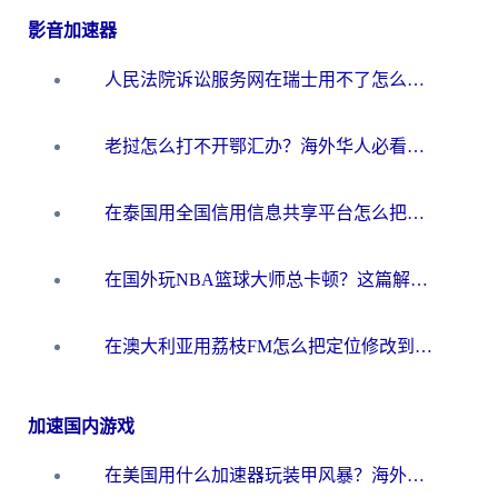
影音加速器
人民法院诉讼服务网在瑞士用不了怎么办？海外华人必备的回国加速指南
老挝怎么打不开鄂汇办？海外华人必看的回国加速全攻略（附欧洲杯小说流畅技巧）
在泰国用全国信用信息共享平台怎么把定位修改到中国国内？海外党解决国内服务访问难题的实用指南
在国外玩NBA篮球大师总卡顿？这篇解决你所有海外看国内内容的烦恼
在澳大利亚用荔枝FM怎么把定位修改到中国国内？海外华人必看的内容访问指南
加速国内游戏
在美国用什么加速器玩装甲风暴？海外玩家亲测有效的国服游戏加速指南