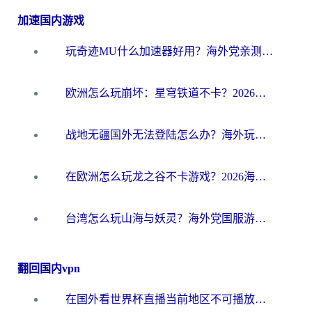
加速国内游戏
玩奇迹MU什么加速器好用？海外党亲测：这款加速器让你告别延迟卡顿！
欧洲怎么玩崩坏：星穹铁道不卡？2026海外玩家国服游戏加速器终极攻略
战地无疆国外无法登陆怎么办？海外玩家国服畅玩终极指南（附欧服魔兽EVE加速方案）
在欧洲怎么玩龙之谷不卡游戏？2026海外党国服游戏加速全攻略
台湾怎么玩山海与妖灵？海外党国服游戏加速全攻略，告别延迟卡顿
翻回国内vpn
在国外看世界杯直播当前地区不可播放？海外党必看的回国加速全攻略