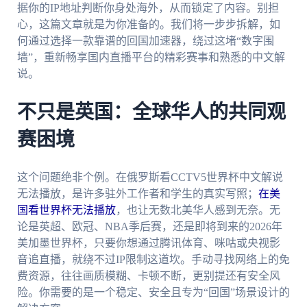
据你的IP地址判断你身处海外，从而锁定了内容。别担
心，这篇文章就是为你准备的。我们将一步步拆解，如
何通过选择一款靠谱的回国加速器，绕过这堵“数字围
墙”，重新畅享国内直播平台的精彩赛事和熟悉的中文解
说。
不只是英国：全球华人的共同观
赛困境
这个问题绝非个例。在俄罗斯看CCTV5世界杯中文解说
无法播放，是许多驻外工作者和学生的真实写照；
在美
国看世界杯无法播放
，也让无数北美华人感到无奈。无
论是英超、欧冠、NBA季后赛，还是即将到来的2026年
美加墨世界杯，只要你想通过腾讯体育、咪咕或央视影
音追直播，就绕不过IP限制这道坎。手动寻找网络上的免
费资源，往往画质模糊、卡顿不断，更别提还有安全风
险。你需要的是一个稳定、安全且专为“回国”场景设计的