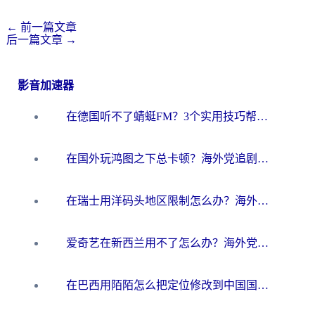
←
前一篇文章
后一篇文章
→
影音加速器
在德国听不了蜻蜓FM？3个实用技巧帮你解锁国内影音自由
在国外玩鸿图之下总卡顿？海外党追剧听歌的3个实用解决方案
在瑞士用洋码头地区限制怎么办？海外华人必看的回国加速全攻略
爱奇艺在新西兰用不了怎么办？海外党亲测有效的回国加速方案
在巴西用陌陌怎么把定位修改到中国国内？海外党必看的回国加速全攻略