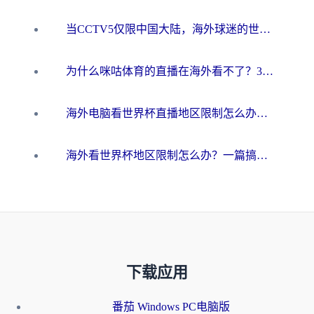
当CCTV5仅限中国大陆，海外球迷的世界杯狂欢如何继续？
为什么咪咕体育的直播在海外看不了？3步解决海外看世界杯+抖音地区限制难题
海外电脑看世界杯直播地区限制怎么办？你需要一个聪明的加速器
海外看世界杯地区限制怎么办？一篇搞定咪咕视频播放+国内资源无缝访问指南
下载应用
番茄 Windows PC电脑版