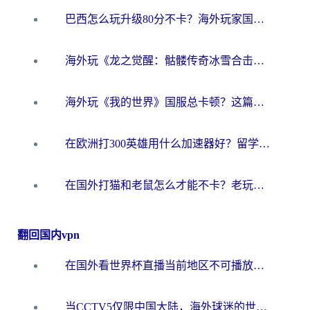
巴西怎么玩升级80分不卡？海外玩家国服游戏加速器终极指南（附避坑技巧）
海外玩《龙之觉醒：骷髅传奇冰雪合击》延迟高？这篇指南帮你解决卡顿烦恼！
海外玩《我的世界》国服总卡顿？这篇我的世界游戏加速器指南帮你解决所有问题
在欧洲打300英雄用什么加速器好？留学生亲测有效的解决方案来了
在国外打猫和老鼠怎么才能不卡？老玩家亲测的终极加速指南
翻回国内vpn
在国外看世界杯直播当前地区不可播放？海外党必看的回国加速全攻略
当CCTV5仅限中国大陆，海外球迷的世界杯狂欢如何继续？