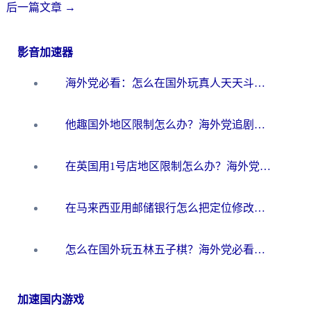
后一篇文章
→
影音加速器
海外党必看：怎么在国外玩真人天天斗地主？附证券开户、音乐定位修改全攻略
他趣国外地区限制怎么办？海外党追剧听歌看直播的一站式解决方案
在英国用1号店地区限制怎么办？海外党必看的回国加速全攻略
在马来西亚用邮储银行怎么把定位修改到中国国内？3个海外生活痛点一次解决
怎么在国外玩五林五子棋？海外党必看的回国加速全攻略（附优酷荔枝FM解决方法）
加速国内游戏