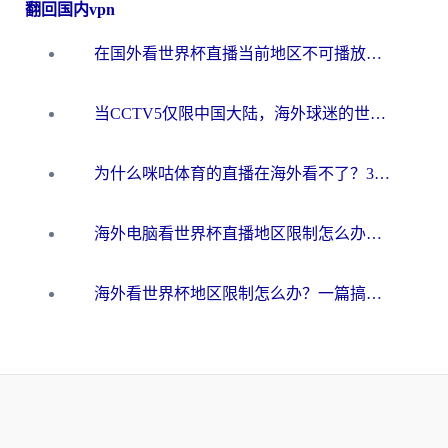
翻回国内vpn
在国外看世界杯直播当前地区不可播放？海外党必看的回国加速全攻略
当CCTV5仅限中国大陆，海外球迷的世界杯狂欢如何继续？
为什么咪咕体育的直播在海外看不了？3步解决海外看世界杯+抖音地区限制难题
海外电脑看世界杯直播地区限制怎么办？你需要一个聪明的加速器
海外看世界杯地区限制怎么办？一篇搞定咪咕视频播放+国内资源无缝访问指南