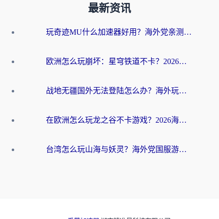
最新资讯
玩奇迹MU什么加速器好用？海外党亲测：这款加速器让你告别延迟卡顿！
欧洲怎么玩崩坏：星穹铁道不卡？2026海外玩家国服游戏加速器终极攻略
战地无疆国外无法登陆怎么办？海外玩家国服畅玩终极指南（附欧服魔兽EVE加速方案）
在欧洲怎么玩龙之谷不卡游戏？2026海外党国服游戏加速全攻略
台湾怎么玩山海与妖灵？海外党国服游戏加速全攻略，告别延迟卡顿