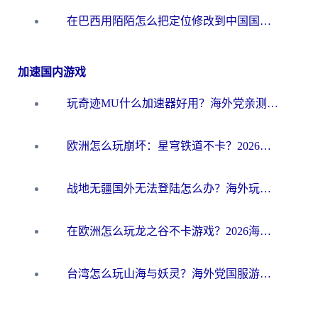
在巴西用陌陌怎么把定位修改到中国国内？海外党必看的回国加速全攻略
加速国内游戏
玩奇迹MU什么加速器好用？海外党亲测：这款加速器让你告别延迟卡顿！
欧洲怎么玩崩坏：星穹铁道不卡？2026海外玩家国服游戏加速器终极攻略
战地无疆国外无法登陆怎么办？海外玩家国服畅玩终极指南（附欧服魔兽EVE加速方案）
在欧洲怎么玩龙之谷不卡游戏？2026海外党国服游戏加速全攻略
台湾怎么玩山海与妖灵？海外党国服游戏加速全攻略，告别延迟卡顿