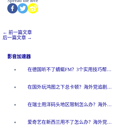
Spread the love
←
前一篇文章
后一篇文章
→
影音加速器
在德国听不了蜻蜓FM？3个实用技巧帮你解锁国内影音自由
在国外玩鸿图之下总卡顿？海外党追剧听歌的3个实用解决方案
在瑞士用洋码头地区限制怎么办？海外华人必看的回国加速全攻略
爱奇艺在新西兰用不了怎么办？海外党亲测有效的回国加速方案