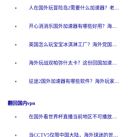
人在国外玩冒险岛2需要什么加速器？老玩家亲测有效的选择指南
开心消消乐国外加速器有哪些好用？海外党亲测不踩坑指南（附塔瑞斯世界Online流畅技巧）
英国怎么玩宝宝冰淇淋工厂？海外党国服游戏加速避坑指南（附挪威装甲风暴解决方案）
海外玩战双帕弥什太卡？这份回国加速器终极指南帮你告别延迟（附打球球大作战古今江湖加速方案）
征途2国外加速器有哪些软件？海外玩家亲测实用指南（附非洲梦幻西游加速技巧）
翻回国内vpn
在国外看世界杯直播当前地区不可播放？海外党必看的回国加速全攻略
当CCTV5仅限中国大陆，海外球迷的世界杯狂欢如何继续？