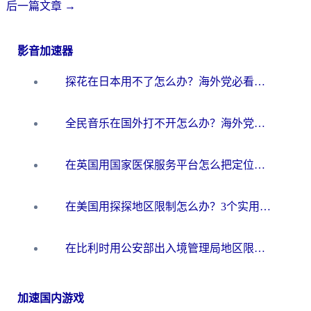
后一篇文章
→
影音加速器
探花在日本用不了怎么办？海外党必看的回国加速解决方案（附多场景实测）
全民音乐在国外打不开怎么办？海外党亲测有效的回国加速方案
在英国用国家医保服务平台怎么把定位修改到中国国内？海外党必看的解决指南（附腾讯视频伊对可用方法）
在美国用探探地区限制怎么办？3个实用技巧帮你搞定（附咪咕豆瓣音乐限制破解法）
在比利时用公安部出入境管理局地区限制怎么办？3步搞定+欧洲杯观赛&香港购物指南
加速国内游戏