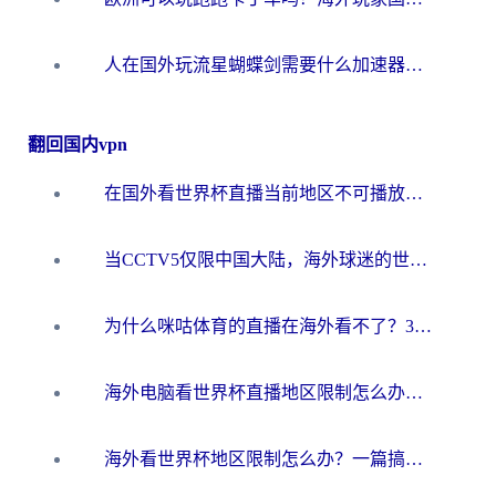
人在国外玩流星蝴蝶剑需要什么加速器？老玩家亲测的终极解决方案
翻回国内vpn
在国外看世界杯直播当前地区不可播放？海外党必看的回国加速全攻略
当CCTV5仅限中国大陆，海外球迷的世界杯狂欢如何继续？
为什么咪咕体育的直播在海外看不了？3步解决海外看世界杯+抖音地区限制难题
海外电脑看世界杯直播地区限制怎么办？你需要一个聪明的加速器
海外看世界杯地区限制怎么办？一篇搞定咪咕视频播放+国内资源无缝访问指南