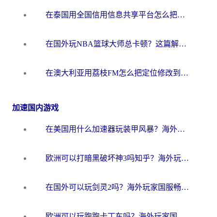
在泰国用全国信用信息共享平台怎么把定位修改到中国国内？海外党解决国内服务访问难题的实用指南
在国外玩NBA篮球大师总卡顿？这篇解决你所有海外看国内内容的烦恼
在澳大利亚用荔枝FM怎么把定位修改到中国国内？海外华人必看的内容访问指南
加速国内游戏
在美国用什么加速器玩装甲风暴？海外玩家亲测有效的国服游戏加速指南
欧洲可以打暗黑破坏神3吗知乎？海外玩家国服游戏加速终极指南
在国外可以玩剑灵2吗？海外玩家国服畅玩终极指南（附永恒之塔明日方舟加速方案）
欧洲可以玩跑跑卡丁车吗？海外玩家国服游戏畅玩终极指南（附QQ炫舞剑网3解决方案）