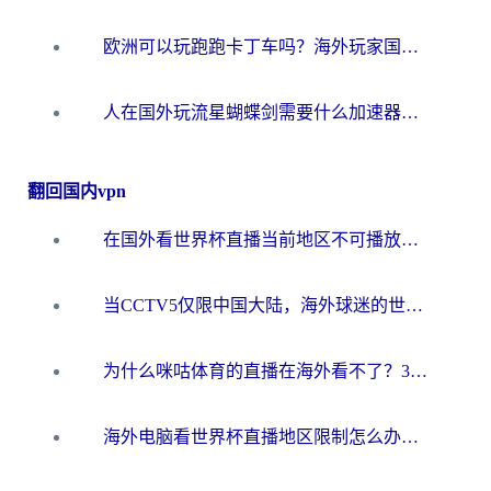
欧洲可以玩跑跑卡丁车吗？海外玩家国服游戏畅玩终极指南（附QQ炫舞剑网3解决方案）
人在国外玩流星蝴蝶剑需要什么加速器？老玩家亲测的终极解决方案
翻回国内vpn
在国外看世界杯直播当前地区不可播放？海外党必看的回国加速全攻略
当CCTV5仅限中国大陆，海外球迷的世界杯狂欢如何继续？
为什么咪咕体育的直播在海外看不了？3步解决海外看世界杯+抖音地区限制难题
海外电脑看世界杯直播地区限制怎么办？你需要一个聪明的加速器