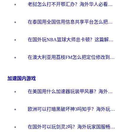
老挝怎么打不开鄂汇办？海外华人必看的回国加速全攻略（附欧洲杯小说流畅技巧）
在泰国用全国信用信息共享平台怎么把定位修改到中国国内？海外党解决国内服务访问难题的实用指南
在国外玩NBA篮球大师总卡顿？这篇解决你所有海外看国内内容的烦恼
在澳大利亚用荔枝FM怎么把定位修改到中国国内？海外华人必看的内容访问指南
加速国内游戏
在美国用什么加速器玩装甲风暴？海外玩家亲测有效的国服游戏加速指南
欧洲可以打暗黑破坏神3吗知乎？海外玩家国服游戏加速终极指南
在国外可以玩剑灵2吗？海外玩家国服畅玩终极指南（附永恒之塔明日方舟加速方案）