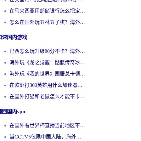
在马来西亚用邮储银行怎么把定位修改到中国国内？3个海外生活痛点一次解决
怎么在国外玩五林五子棋？海外党必看的回国加速全攻略（附优酷荔枝FM解决方法）
加速国内游戏
巴西怎么玩升级80分不卡？海外玩家国服游戏加速器终极指南（附避坑技巧）
海外玩《龙之觉醒：骷髅传奇冰雪合击》延迟高？这篇指南帮你解决卡顿烦恼！
海外玩《我的世界》国服总卡顿？这篇我的世界游戏加速器指南帮你解决所有问题
在欧洲打300英雄用什么加速器好？留学生亲测有效的解决方案来了
在国外打猫和老鼠怎么才能不卡？老玩家亲测的终极加速指南
翻回国内vpn
在国外看世界杯直播当前地区不可播放？海外党必看的回国加速全攻略
当CCTV5仅限中国大陆，海外球迷的世界杯狂欢如何继续？