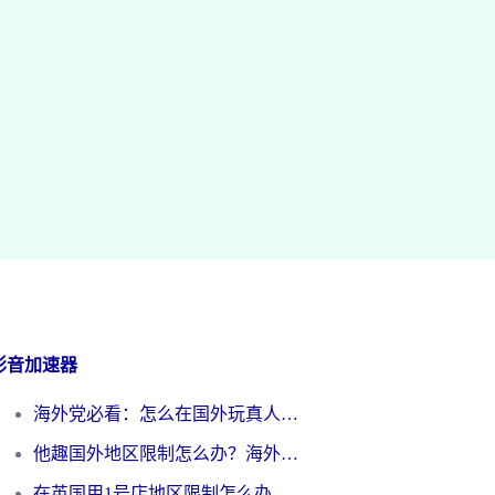
影音加速器
海外党必看：怎么在国外玩真人天天斗地主？附证券开户、音乐定位修改全攻略
他趣国外地区限制怎么办？海外党追剧听歌看直播的一站式解决方案
在英国用1号店地区限制怎么办？海外党必看的回国加速全攻略