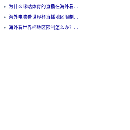
为什么咪咕体育的直播在海外看不了？3步解决海外看世界杯+抖音地区限制难题
海外电脑看世界杯直播地区限制怎么办？你需要一个聪明的加速器
海外看世界杯地区限制怎么办？一篇搞定咪咕视频播放+国内资源无缝访问指南