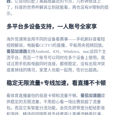
器
，它自动匹配了离越南最近的节点，几秒钟就连上
了，抖音的世界杯解说立刻就能看，再也没有IP限制的提
示。
多平台多设备支持，一人账号全家享
海外党通常会用不同的设备看赛事——手机刷抖音看短
视频解说，电脑看CCTV5的直播，平板用央视频回放。
番茄加速器
支持Android、iOS、Windows、mac这四个主
流平台，而且一个账号可以同时在多个设备上使用。我
试过用手机和电脑同时连接，都很稳定，没有出现冲突
或者掉线的情况，家里人也能一起用，性价比超高。
稳定无限流量+专线加速，看直播不卡顿
看体育直播最怕的就是卡顿和流量不够。
番茄加速器
提
供稳定的无限流量，不用担心看一场比赛就超了流量
包。而且它有智能分流功能，会优先把带宽分配给影音
和游戏，精选的回国影音专线更是让直播流畅度拉满，