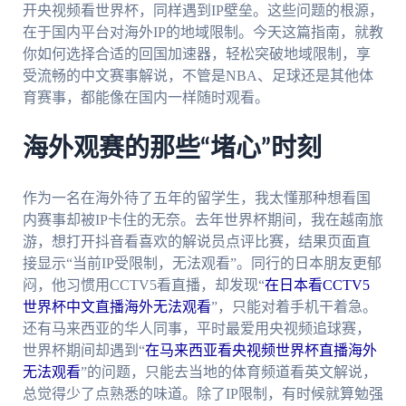
开央视频看世界杯，同样遇到IP壁垒。这些问题的根源，
在于国内平台对海外IP的地域限制。今天这篇指南，就教
你如何选择合适的回国加速器，轻松突破地域限制，享
受流畅的中文赛事解说，不管是NBA、足球还是其他体
育赛事，都能像在国内一样随时观看。
海外观赛的那些“堵心”时刻
作为一名在海外待了五年的留学生，我太懂那种想看国
内赛事却被IP卡住的无奈。去年世界杯期间，我在越南旅
游，想打开抖音看喜欢的解说员点评比赛，结果页面直
接显示“当前IP受限制，无法观看”。同行的日本朋友更郁
闷，他习惯用CCTV5看直播，却发现“
在日本看CCTV5
世界杯中文直播海外无法观看
”，只能对着手机干着急。
还有马来西亚的华人同事，平时最爱用央视频追球赛，
世界杯期间却遇到“
在马来西亚看央视频世界杯直播海外
无法观看
”的问题，只能去当地的体育频道看英文解说，
总觉得少了点熟悉的味道。除了IP限制，有时候就算勉强