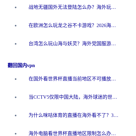
战地无疆国外无法登陆怎么办？海外玩家国服畅玩终极指南（附欧服魔兽EVE加速方案）
在欧洲怎么玩龙之谷不卡游戏？2026海外党国服游戏加速全攻略
台湾怎么玩山海与妖灵？海外党国服游戏加速全攻略，告别延迟卡顿
翻回国内vpn
在国外看世界杯直播当前地区不可播放？海外党必看的回国加速全攻略
当CCTV5仅限中国大陆，海外球迷的世界杯狂欢如何继续？
为什么咪咕体育的直播在海外看不了？3步解决海外看世界杯+抖音地区限制难题
海外电脑看世界杯直播地区限制怎么办？你需要一个聪明的加速器