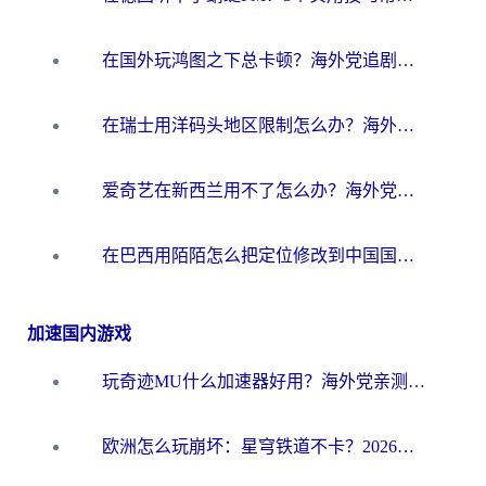
在国外玩鸿图之下总卡顿？海外党追剧听歌的3个实用解决方案
在瑞士用洋码头地区限制怎么办？海外华人必看的回国加速全攻略
爱奇艺在新西兰用不了怎么办？海外党亲测有效的回国加速方案
在巴西用陌陌怎么把定位修改到中国国内？海外党必看的回国加速全攻略
加速国内游戏
玩奇迹MU什么加速器好用？海外党亲测：这款加速器让你告别延迟卡顿！
欧洲怎么玩崩坏：星穹铁道不卡？2026海外玩家国服游戏加速器终极攻略