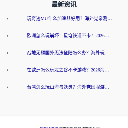
最新资讯
玩奇迹MU什么加速器好用？海外党亲测：这款加速器让你告别延迟卡顿！
欧洲怎么玩崩坏：星穹铁道不卡？2026海外玩家国服游戏加速器终极攻略
战地无疆国外无法登陆怎么办？海外玩家国服畅玩终极指南（附欧服魔兽EVE加速方案）
在欧洲怎么玩龙之谷不卡游戏？2026海外党国服游戏加速全攻略
台湾怎么玩山海与妖灵？海外党国服游戏加速全攻略，告别延迟卡顿