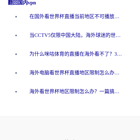
翻回国内vpn
在国外看世界杯直播当前地区不可播放？海外党必看的回国加速全攻略
当CCTV5仅限中国大陆，海外球迷的世界杯狂欢如何继续？
为什么咪咕体育的直播在海外看不了？3步解决海外看世界杯+抖音地区限制难题
海外电脑看世界杯直播地区限制怎么办？你需要一个聪明的加速器
海外看世界杯地区限制怎么办？一篇搞定咪咕视频播放+国内资源无缝访问指南