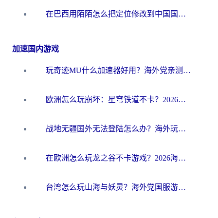
在巴西用陌陌怎么把定位修改到中国国内？海外党必看的回国加速全攻略
加速国内游戏
玩奇迹MU什么加速器好用？海外党亲测：这款加速器让你告别延迟卡顿！
欧洲怎么玩崩坏：星穹铁道不卡？2026海外玩家国服游戏加速器终极攻略
战地无疆国外无法登陆怎么办？海外玩家国服畅玩终极指南（附欧服魔兽EVE加速方案）
在欧洲怎么玩龙之谷不卡游戏？2026海外党国服游戏加速全攻略
台湾怎么玩山海与妖灵？海外党国服游戏加速全攻略，告别延迟卡顿