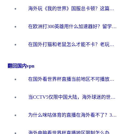
海外玩《我的世界》国服总卡顿？这篇我的世界游戏加速器指南帮你解决所有问题
在欧洲打300英雄用什么加速器好？留学生亲测有效的解决方案来了
在国外打猫和老鼠怎么才能不卡？老玩家亲测的终极加速指南
翻回国内vpn
在国外看世界杯直播当前地区不可播放？海外党必看的回国加速全攻略
当CCTV5仅限中国大陆，海外球迷的世界杯狂欢如何继续？
为什么咪咕体育的直播在海外看不了？3步解决海外看世界杯+抖音地区限制难题
海外电脑看世界杯直播地区限制怎么办？你需要一个聪明的加速器