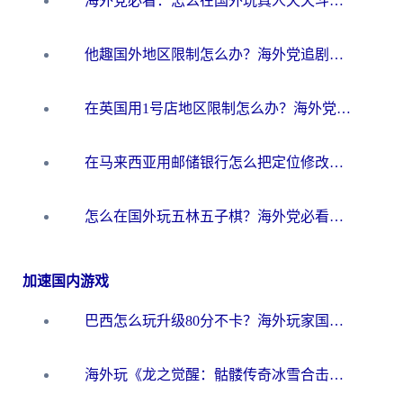
海外党必看：怎么在国外玩真人天天斗地主？附证券开户、音乐定位修改全攻略
他趣国外地区限制怎么办？海外党追剧听歌看直播的一站式解决方案
在英国用1号店地区限制怎么办？海外党必看的回国加速全攻略
在马来西亚用邮储银行怎么把定位修改到中国国内？3个海外生活痛点一次解决
怎么在国外玩五林五子棋？海外党必看的回国加速全攻略（附优酷荔枝FM解决方法）
加速国内游戏
巴西怎么玩升级80分不卡？海外玩家国服游戏加速器终极指南（附避坑技巧）
海外玩《龙之觉醒：骷髅传奇冰雪合击》延迟高？这篇指南帮你解决卡顿烦恼！