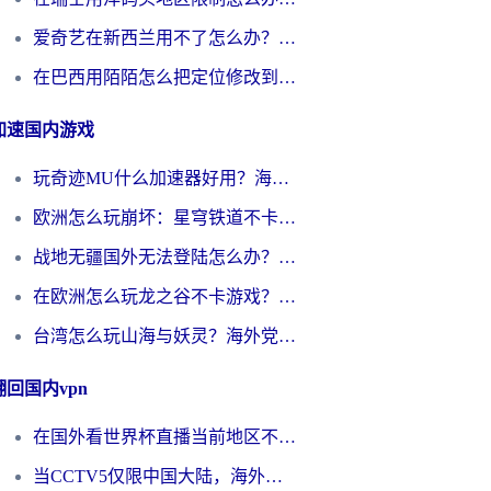
爱奇艺在新西兰用不了怎么办？海外党亲测有效的回国加速方案
在巴西用陌陌怎么把定位修改到中国国内？海外党必看的回国加速全攻略
加速国内游戏
玩奇迹MU什么加速器好用？海外党亲测：这款加速器让你告别延迟卡顿！
欧洲怎么玩崩坏：星穹铁道不卡？2026海外玩家国服游戏加速器终极攻略
战地无疆国外无法登陆怎么办？海外玩家国服畅玩终极指南（附欧服魔兽EVE加速方案）
在欧洲怎么玩龙之谷不卡游戏？2026海外党国服游戏加速全攻略
台湾怎么玩山海与妖灵？海外党国服游戏加速全攻略，告别延迟卡顿
翻回国内vpn
在国外看世界杯直播当前地区不可播放？海外党必看的回国加速全攻略
当CCTV5仅限中国大陆，海外球迷的世界杯狂欢如何继续？