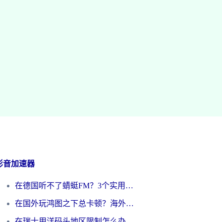
影音加速器
在德国听不了蜻蜓FM？3个实用技巧帮你解锁国内影音自由
在国外玩鸿图之下总卡顿？海外党追剧听歌的3个实用解决方案
在瑞士用洋码头地区限制怎么办？海外华人必看的回国加速全攻略