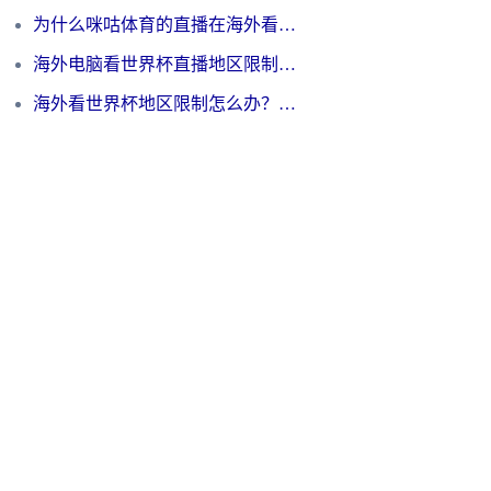
为什么咪咕体育的直播在海外看不了？3步解决海外看世界杯+抖音地区限制难题
海外电脑看世界杯直播地区限制怎么办？你需要一个聪明的加速器
海外看世界杯地区限制怎么办？一篇搞定咪咕视频播放+国内资源无缝访问指南