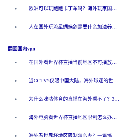
欧洲可以玩跑跑卡丁车吗？海外玩家国服游戏畅玩终极指南（附QQ炫舞剑网3解决方案）
人在国外玩流星蝴蝶剑需要什么加速器？老玩家亲测的终极解决方案
翻回国内vpn
在国外看世界杯直播当前地区不可播放？海外党必看的回国加速全攻略
当CCTV5仅限中国大陆，海外球迷的世界杯狂欢如何继续？
为什么咪咕体育的直播在海外看不了？3步解决海外看世界杯+抖音地区限制难题
海外电脑看世界杯直播地区限制怎么办？你需要一个聪明的加速器
海外看世界杯地区限制怎么办？一篇搞定咪咕视频播放+国内资源无缝访问指南