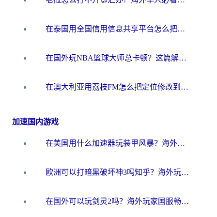
在泰国用全国信用信息共享平台怎么把定位修改到中国国内？海外党解决国内服务访问难题的实用指南
在国外玩NBA篮球大师总卡顿？这篇解决你所有海外看国内内容的烦恼
在澳大利亚用荔枝FM怎么把定位修改到中国国内？海外华人必看的内容访问指南
加速国内游戏
在美国用什么加速器玩装甲风暴？海外玩家亲测有效的国服游戏加速指南
欧洲可以打暗黑破坏神3吗知乎？海外玩家国服游戏加速终极指南
在国外可以玩剑灵2吗？海外玩家国服畅玩终极指南（附永恒之塔明日方舟加速方案）