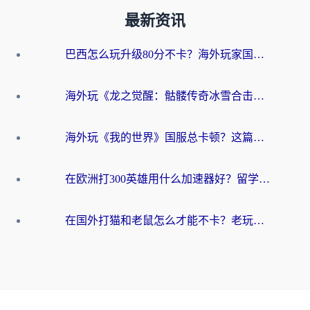
最新资讯
巴西怎么玩升级80分不卡？海外玩家国服游戏加速器终极指南（附避坑技巧）
海外玩《龙之觉醒：骷髅传奇冰雪合击》延迟高？这篇指南帮你解决卡顿烦恼！
海外玩《我的世界》国服总卡顿？这篇我的世界游戏加速器指南帮你解决所有问题
在欧洲打300英雄用什么加速器好？留学生亲测有效的解决方案来了
在国外打猫和老鼠怎么才能不卡？老玩家亲测的终极加速指南