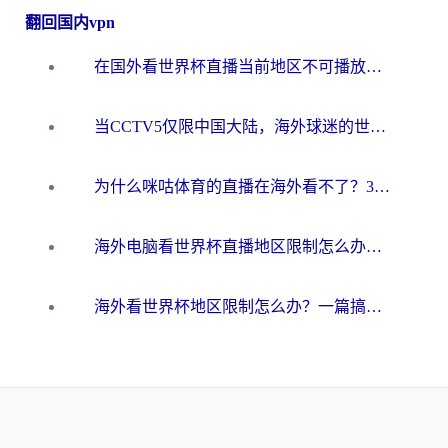
翻回国内vpn
在国外看世界杯直播当前地区不可播放？海外党必看的回国加速全攻略
当CCTV5仅限中国大陆，海外球迷的世界杯狂欢如何继续？
为什么咪咕体育的直播在海外看不了？3步解决海外看世界杯+抖音地区限制难题
海外电脑看世界杯直播地区限制怎么办？你需要一个聪明的加速器
海外看世界杯地区限制怎么办？一篇搞定咪咕视频播放+国内资源无缝访问指南