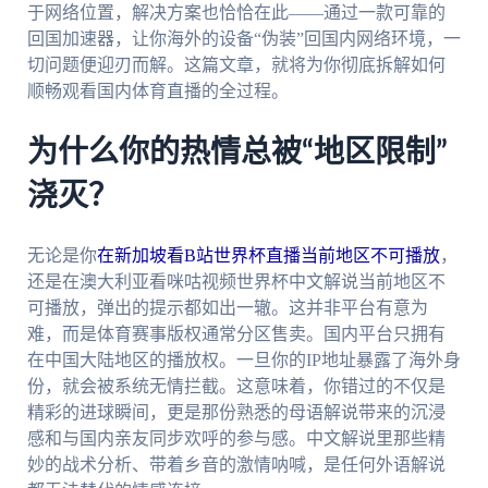
于网络位置，解决方案也恰恰在此——通过一款可靠的
回国加速器，让你海外的设备“伪装”回国内网络环境，一
切问题便迎刃而解。这篇文章，就将为你彻底拆解如何
顺畅观看国内体育直播的全过程。
为什么你的热情总被“地区限制”
浇灭？
无论是你
在新加坡看B站世界杯直播当前地区不可播放
，
还是在澳大利亚看咪咕视频世界杯中文解说当前地区不
可播放，弹出的提示都如出一辙。这并非平台有意为
难，而是体育赛事版权通常分区售卖。国内平台只拥有
在中国大陆地区的播放权。一旦你的IP地址暴露了海外身
份，就会被系统无情拦截。这意味着，你错过的不仅是
精彩的进球瞬间，更是那份熟悉的母语解说带来的沉浸
感和与国内亲友同步欢呼的参与感。中文解说里那些精
妙的战术分析、带着乡音的激情呐喊，是任何外语解说