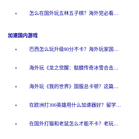
怎么在国外玩五林五子棋？海外党必看的回国加速全攻略（附优酷荔枝FM解决方法）
加速国内游戏
巴西怎么玩升级80分不卡？海外玩家国服游戏加速器终极指南（附避坑技巧）
海外玩《龙之觉醒：骷髅传奇冰雪合击》延迟高？这篇指南帮你解决卡顿烦恼！
海外玩《我的世界》国服总卡顿？这篇我的世界游戏加速器指南帮你解决所有问题
在欧洲打300英雄用什么加速器好？留学生亲测有效的解决方案来了
在国外打猫和老鼠怎么才能不卡？老玩家亲测的终极加速指南