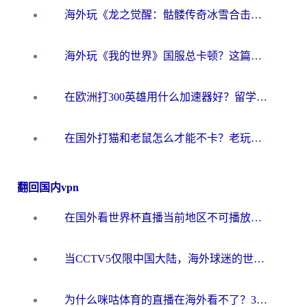
海外玩《龙之觉醒：骷髅传奇冰雪合击》延迟高？这篇指南帮你解决卡顿烦恼！
海外玩《我的世界》国服总卡顿？这篇我的世界游戏加速器指南帮你解决所有问题
在欧洲打300英雄用什么加速器好？留学生亲测有效的解决方案来了
在国外打猫和老鼠怎么才能不卡？老玩家亲测的终极加速指南
翻回国内vpn
在国外看世界杯直播当前地区不可播放？海外党必看的回国加速全攻略
当CCTV5仅限中国大陆，海外球迷的世界杯狂欢如何继续？
为什么咪咕体育的直播在海外看不了？3步解决海外看世界杯+抖音地区限制难题