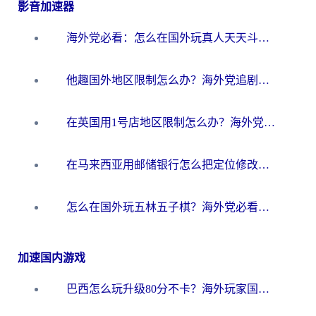
影音加速器
海外党必看：怎么在国外玩真人天天斗地主？附证券开户、音乐定位修改全攻略
他趣国外地区限制怎么办？海外党追剧听歌看直播的一站式解决方案
在英国用1号店地区限制怎么办？海外党必看的回国加速全攻略
在马来西亚用邮储银行怎么把定位修改到中国国内？3个海外生活痛点一次解决
怎么在国外玩五林五子棋？海外党必看的回国加速全攻略（附优酷荔枝FM解决方法）
加速国内游戏
巴西怎么玩升级80分不卡？海外玩家国服游戏加速器终极指南（附避坑技巧）