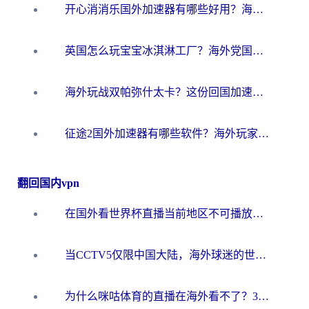
开心消消乐国外加速器有哪些好用？海外党亲测不踩坑指南（附塔瑞斯世界Online流畅技巧）
英国怎么玩宝宝冰淇淋工厂？海外党国服游戏加速避坑指南（附挪威装甲风暴解决方案）
海外玩战双帕弥什太卡？这份回国加速器终极指南帮你告别延迟（附打球球大作战古今江湖加速方案）
征途2国外加速器有哪些软件？海外玩家亲测实用指南（附非洲梦幻西游加速技巧）
翻回国内vpn
在国外看世界杯直播当前地区不可播放？海外党必看的回国加速全攻略
当CCTV5仅限中国大陆，海外球迷的世界杯狂欢如何继续？
为什么咪咕体育的直播在海外看不了？3步解决海外看世界杯+抖音地区限制难题