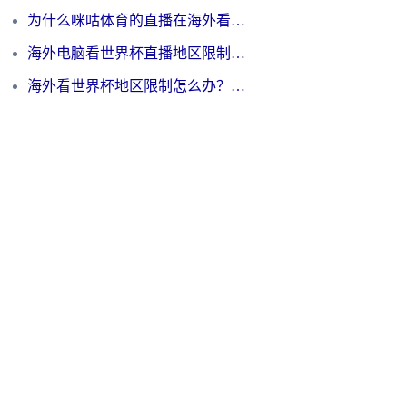
为什么咪咕体育的直播在海外看不了？3步解决海外看世界杯+抖音地区限制难题
海外电脑看世界杯直播地区限制怎么办？你需要一个聪明的加速器
海外看世界杯地区限制怎么办？一篇搞定咪咕视频播放+国内资源无缝访问指南