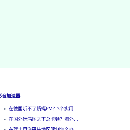
影音加速器
在德国听不了蜻蜓FM？3个实用技巧帮你解锁国内影音自由
在国外玩鸿图之下总卡顿？海外党追剧听歌的3个实用解决方案
在瑞士用洋码头地区限制怎么办？海外华人必看的回国加速全攻略