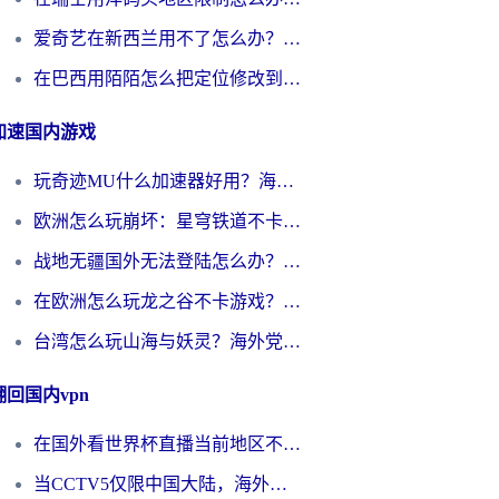
爱奇艺在新西兰用不了怎么办？海外党亲测有效的回国加速方案
在巴西用陌陌怎么把定位修改到中国国内？海外党必看的回国加速全攻略
加速国内游戏
玩奇迹MU什么加速器好用？海外党亲测：这款加速器让你告别延迟卡顿！
欧洲怎么玩崩坏：星穹铁道不卡？2026海外玩家国服游戏加速器终极攻略
战地无疆国外无法登陆怎么办？海外玩家国服畅玩终极指南（附欧服魔兽EVE加速方案）
在欧洲怎么玩龙之谷不卡游戏？2026海外党国服游戏加速全攻略
台湾怎么玩山海与妖灵？海外党国服游戏加速全攻略，告别延迟卡顿
翻回国内vpn
在国外看世界杯直播当前地区不可播放？海外党必看的回国加速全攻略
当CCTV5仅限中国大陆，海外球迷的世界杯狂欢如何继续？