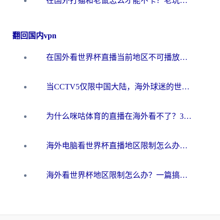
在国外打猫和老鼠怎么才能不卡？老玩家亲测的终极加速指南
翻回国内vpn
在国外看世界杯直播当前地区不可播放？海外党必看的回国加速全攻略
当CCTV5仅限中国大陆，海外球迷的世界杯狂欢如何继续？
为什么咪咕体育的直播在海外看不了？3步解决海外看世界杯+抖音地区限制难题
海外电脑看世界杯直播地区限制怎么办？你需要一个聪明的加速器
海外看世界杯地区限制怎么办？一篇搞定咪咕视频播放+国内资源无缝访问指南