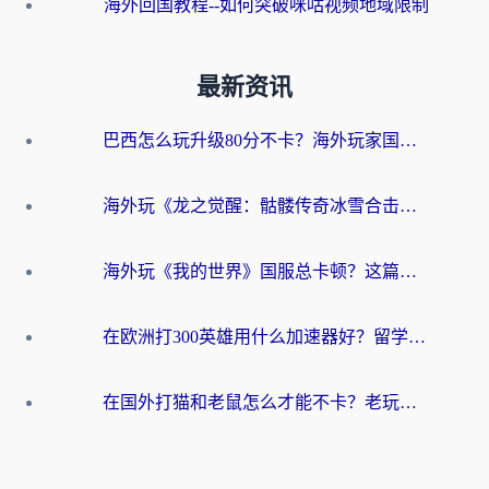
海外回国教程--如何突破咪咕视频地域限制
最新资讯
巴西怎么玩升级80分不卡？海外玩家国服游戏加速器终极指南（附避坑技巧）
海外玩《龙之觉醒：骷髅传奇冰雪合击》延迟高？这篇指南帮你解决卡顿烦恼！
海外玩《我的世界》国服总卡顿？这篇我的世界游戏加速器指南帮你解决所有问题
在欧洲打300英雄用什么加速器好？留学生亲测有效的解决方案来了
在国外打猫和老鼠怎么才能不卡？老玩家亲测的终极加速指南