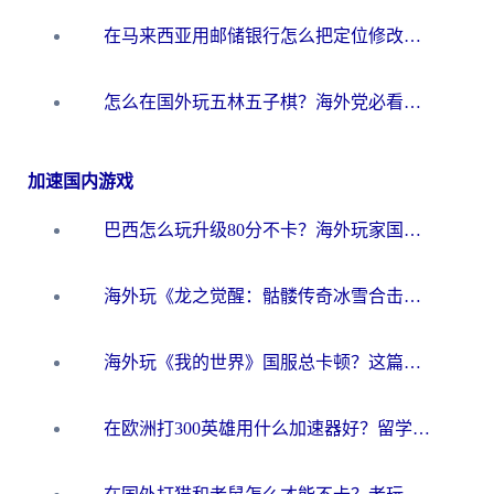
在马来西亚用邮储银行怎么把定位修改到中国国内？3个海外生活痛点一次解决
怎么在国外玩五林五子棋？海外党必看的回国加速全攻略（附优酷荔枝FM解决方法）
加速国内游戏
巴西怎么玩升级80分不卡？海外玩家国服游戏加速器终极指南（附避坑技巧）
海外玩《龙之觉醒：骷髅传奇冰雪合击》延迟高？这篇指南帮你解决卡顿烦恼！
海外玩《我的世界》国服总卡顿？这篇我的世界游戏加速器指南帮你解决所有问题
在欧洲打300英雄用什么加速器好？留学生亲测有效的解决方案来了