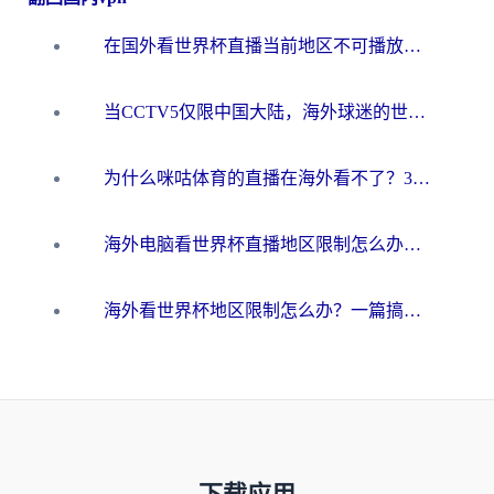
在国外看世界杯直播当前地区不可播放？海外党必看的回国加速全攻略
当CCTV5仅限中国大陆，海外球迷的世界杯狂欢如何继续？
为什么咪咕体育的直播在海外看不了？3步解决海外看世界杯+抖音地区限制难题
海外电脑看世界杯直播地区限制怎么办？你需要一个聪明的加速器
海外看世界杯地区限制怎么办？一篇搞定咪咕视频播放+国内资源无缝访问指南