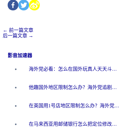
←
前一篇文章
后一篇文章
→
影音加速器
海外党必看：怎么在国外玩真人天天斗地主？附证券开户、音乐定位修改全攻略
他趣国外地区限制怎么办？海外党追剧听歌看直播的一站式解决方案
在英国用1号店地区限制怎么办？海外党必看的回国加速全攻略
在马来西亚用邮储银行怎么把定位修改到中国国内？3个海外生活痛点一次解决