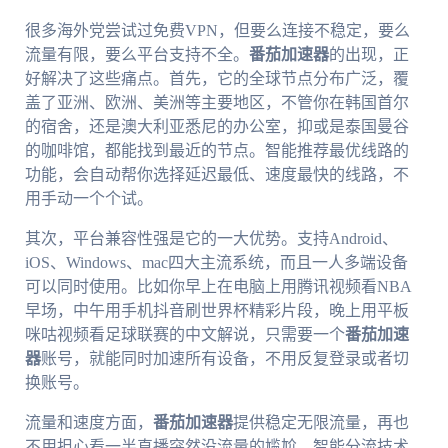
很多海外党尝试过免费VPN，但要么连接不稳定，要么
流量有限，要么平台支持不全。
番茄加速器
的出现，正
好解决了这些痛点。首先，它的全球节点分布广泛，覆
盖了亚洲、欧洲、美洲等主要地区，不管你在韩国首尔
的宿舍，还是澳大利亚悉尼的办公室，抑或是泰国曼谷
的咖啡馆，都能找到最近的节点。智能推荐最优线路的
功能，会自动帮你选择延迟最低、速度最快的线路，不
用手动一个个试。
其次，平台兼容性强是它的一大优势。支持Android、
iOS、Windows、mac四大主流系统，而且一人多端设备
可以同时使用。比如你早上在电脑上用腾讯视频看NBA
早场，中午用手机抖音刷世界杯精彩片段，晚上用平板
咪咕视频看足球联赛的中文解说，只需要一个
番茄加速
器
账号，就能同时加速所有设备，不用反复登录或者切
换账号。
流量和速度方面，
番茄加速器
提供稳定无限流量，再也
不用担心看一半直播突然没流量的尴尬。智能分流技术