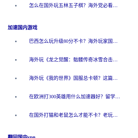
怎么在国外玩五林五子棋？海外党必看的回国加速全攻略（附优酷荔枝FM解决方法）
加速国内游戏
巴西怎么玩升级80分不卡？海外玩家国服游戏加速器终极指南（附避坑技巧）
海外玩《龙之觉醒：骷髅传奇冰雪合击》延迟高？这篇指南帮你解决卡顿烦恼！
海外玩《我的世界》国服总卡顿？这篇我的世界游戏加速器指南帮你解决所有问题
在欧洲打300英雄用什么加速器好？留学生亲测有效的解决方案来了
在国外打猫和老鼠怎么才能不卡？老玩家亲测的终极加速指南
翻回国内vpn