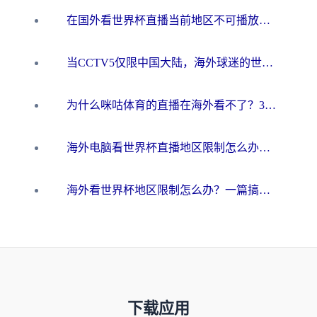
在国外看世界杯直播当前地区不可播放？海外党必看的回国加速全攻略
当CCTV5仅限中国大陆，海外球迷的世界杯狂欢如何继续？
为什么咪咕体育的直播在海外看不了？3步解决海外看世界杯+抖音地区限制难题
海外电脑看世界杯直播地区限制怎么办？你需要一个聪明的加速器
海外看世界杯地区限制怎么办？一篇搞定咪咕视频播放+国内资源无缝访问指南
下载应用