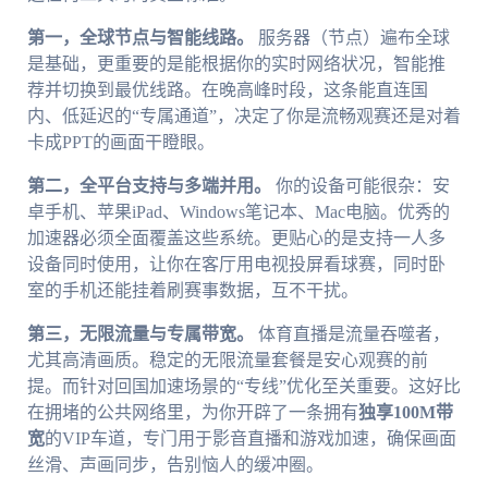
第一，全球节点与智能线路。
服务器（节点）遍布全球
是基础，更重要的是能根据你的实时网络状况，智能推
荐并切换到最优线路。在晚高峰时段，这条能直连国
内、低延迟的“专属通道”，决定了你是流畅观赛还是对着
卡成PPT的画面干瞪眼。
第二，全平台支持与多端并用。
你的设备可能很杂：安
卓手机、苹果iPad、Windows笔记本、Mac电脑。优秀的
加速器必须全面覆盖这些系统。更贴心的是支持一人多
设备同时使用，让你在客厅用电视投屏看球赛，同时卧
室的手机还能挂着刷赛事数据，互不干扰。
第三，无限流量与专属带宽。
体育直播是流量吞噬者，
尤其高清画质。稳定的无限流量套餐是安心观赛的前
提。而针对回国加速场景的“专线”优化至关重要。这好比
在拥堵的公共网络里，为你开辟了一条拥有
独享100M带
宽
的VIP车道，专门用于影音直播和游戏加速，确保画面
丝滑、声画同步，告别恼人的缓冲圈。