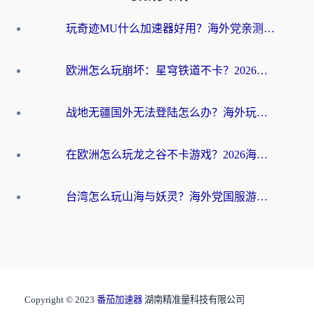
玩奇迹MU什么加速器好用？海外党亲测：这款加速器让你告别延迟卡顿！
欧洲怎么玩崩坏：星穹铁道不卡？2026海外玩家国服游戏加速器终极攻略
战地无疆国外无法登陆怎么办？海外玩家国服畅玩终极指南（附欧服魔兽EVE加速方案）
在欧洲怎么玩龙之谷不卡游戏？2026海外党国服游戏加速全攻略
台湾怎么玩山海与妖灵？海外党国服游戏加速全攻略，告别延迟卡顿
Copyright © 2023
番茄加速器
湖南精准量科技有限公司