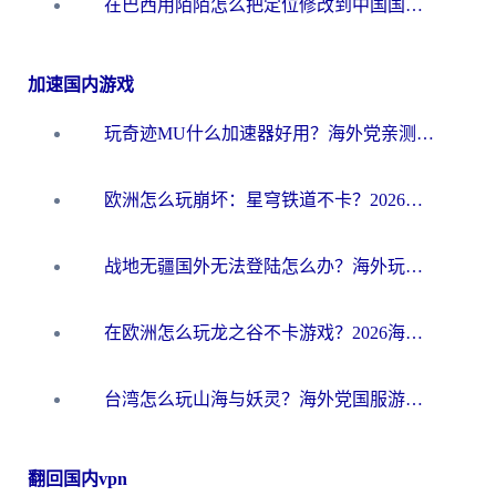
在巴西用陌陌怎么把定位修改到中国国内？海外党必看的回国加速全攻略
加速国内游戏
玩奇迹MU什么加速器好用？海外党亲测：这款加速器让你告别延迟卡顿！
欧洲怎么玩崩坏：星穹铁道不卡？2026海外玩家国服游戏加速器终极攻略
战地无疆国外无法登陆怎么办？海外玩家国服畅玩终极指南（附欧服魔兽EVE加速方案）
在欧洲怎么玩龙之谷不卡游戏？2026海外党国服游戏加速全攻略
台湾怎么玩山海与妖灵？海外党国服游戏加速全攻略，告别延迟卡顿
翻回国内vpn