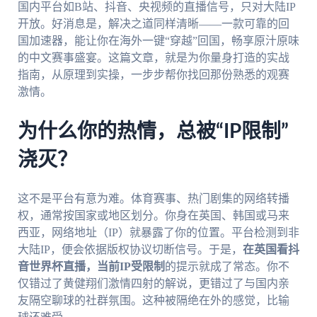
国内平台如B站、抖音、央视频的直播信号，只对大陆IP
开放。好消息是，解决之道同样清晰——一款可靠的回
国加速器，能让你在海外一键“穿越”回国，畅享原汁原味
的中文赛事盛宴。这篇文章，就是为你量身打造的实战
指南，从原理到实操，一步步帮你找回那份熟悉的观赛
激情。
为什么你的热情，总被“IP限制”
浇灭？
这不是平台有意为难。体育赛事、热门剧集的网络转播
权，通常按国家或地区划分。你身在英国、韩国或马来
西亚，网络地址（IP）就暴露了你的位置。平台检测到非
大陆IP，便会依据版权协议切断信号。于是，
在英国看抖
音世界杯直播，当前IP受限制
的提示就成了常态。你不
仅错过了黄健翔们激情四射的解说，更错过了与国内亲
友隔空聊球的社群氛围。这种被隔绝在外的感觉，比输