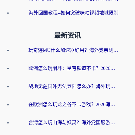
海外回国教程--如何突破咪咕视频地域限制
最新资讯
玩奇迹MU什么加速器好用？海外党亲测：这款加速器让你告别延迟卡顿！
欧洲怎么玩崩坏：星穹铁道不卡？2026海外玩家国服游戏加速器终极攻略
战地无疆国外无法登陆怎么办？海外玩家国服畅玩终极指南（附欧服魔兽EVE加速方案）
在欧洲怎么玩龙之谷不卡游戏？2026海外党国服游戏加速全攻略
台湾怎么玩山海与妖灵？海外党国服游戏加速全攻略，告别延迟卡顿