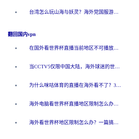
台湾怎么玩山海与妖灵？海外党国服游戏加速全攻略，告别延迟卡顿
翻回国内vpn
在国外看世界杯直播当前地区不可播放？海外党必看的回国加速全攻略
当CCTV5仅限中国大陆，海外球迷的世界杯狂欢如何继续？
为什么咪咕体育的直播在海外看不了？3步解决海外看世界杯+抖音地区限制难题
海外电脑看世界杯直播地区限制怎么办？你需要一个聪明的加速器
海外看世界杯地区限制怎么办？一篇搞定咪咕视频播放+国内资源无缝访问指南