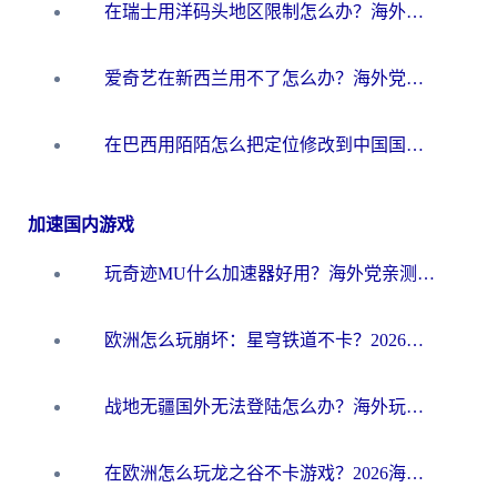
在瑞士用洋码头地区限制怎么办？海外华人必看的回国加速全攻略
爱奇艺在新西兰用不了怎么办？海外党亲测有效的回国加速方案
在巴西用陌陌怎么把定位修改到中国国内？海外党必看的回国加速全攻略
加速国内游戏
玩奇迹MU什么加速器好用？海外党亲测：这款加速器让你告别延迟卡顿！
欧洲怎么玩崩坏：星穹铁道不卡？2026海外玩家国服游戏加速器终极攻略
战地无疆国外无法登陆怎么办？海外玩家国服畅玩终极指南（附欧服魔兽EVE加速方案）
在欧洲怎么玩龙之谷不卡游戏？2026海外党国服游戏加速全攻略