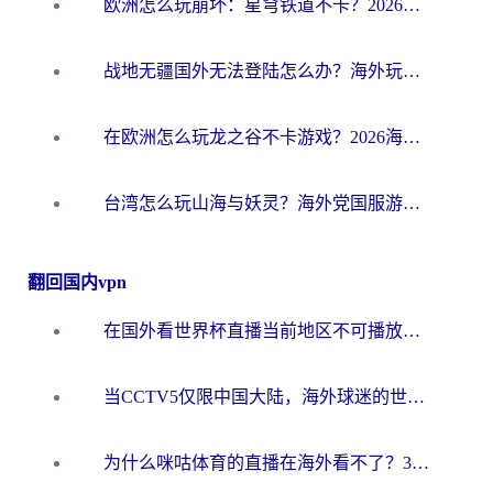
欧洲怎么玩崩坏：星穹铁道不卡？2026海外玩家国服游戏加速器终极攻略
战地无疆国外无法登陆怎么办？海外玩家国服畅玩终极指南（附欧服魔兽EVE加速方案）
在欧洲怎么玩龙之谷不卡游戏？2026海外党国服游戏加速全攻略
台湾怎么玩山海与妖灵？海外党国服游戏加速全攻略，告别延迟卡顿
翻回国内vpn
在国外看世界杯直播当前地区不可播放？海外党必看的回国加速全攻略
当CCTV5仅限中国大陆，海外球迷的世界杯狂欢如何继续？
为什么咪咕体育的直播在海外看不了？3步解决海外看世界杯+抖音地区限制难题