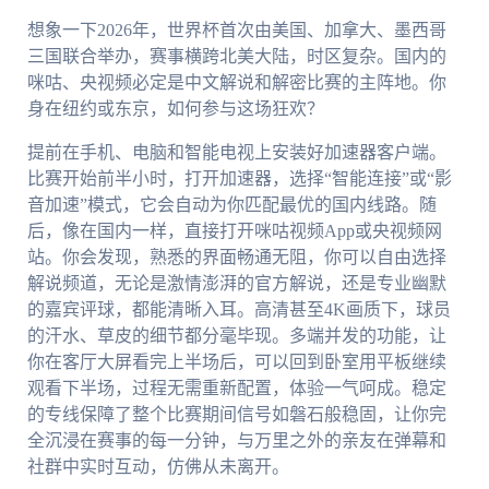
想象一下2026年，世界杯首次由美国、加拿大、墨西哥
三国联合举办，赛事横跨北美大陆，时区复杂。国内的
咪咕、央视频必定是中文解说和解密比赛的主阵地。你
身在纽约或东京，如何参与这场狂欢？
提前在手机、电脑和智能电视上安装好加速器客户端。
比赛开始前半小时，打开加速器，选择“智能连接”或“影
音加速”模式，它会自动为你匹配最优的国内线路。随
后，像在国内一样，直接打开咪咕视频App或央视频网
站。你会发现，熟悉的界面畅通无阻，你可以自由选择
解说频道，无论是激情澎湃的官方解说，还是专业幽默
的嘉宾评球，都能清晰入耳。高清甚至4K画质下，球员
的汗水、草皮的细节都分毫毕现。多端并发的功能，让
你在客厅大屏看完上半场后，可以回到卧室用平板继续
观看下半场，过程无需重新配置，体验一气呵成。稳定
的专线保障了整个比赛期间信号如磐石般稳固，让你完
全沉浸在赛事的每一分钟，与万里之外的亲友在弹幕和
社群中实时互动，仿佛从未离开。