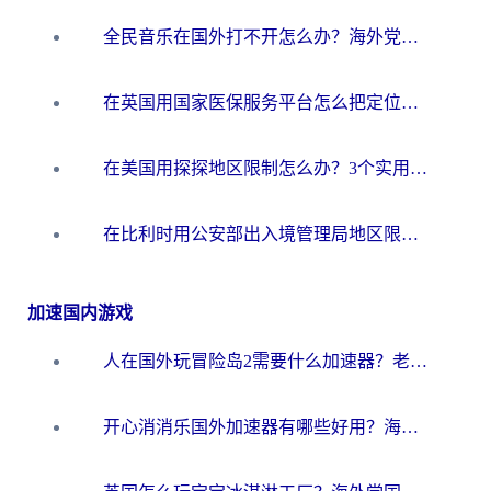
全民音乐在国外打不开怎么办？海外党亲测有效的回国加速方案
在英国用国家医保服务平台怎么把定位修改到中国国内？海外党必看的解决指南（附腾讯视频伊对可用方法）
在美国用探探地区限制怎么办？3个实用技巧帮你搞定（附咪咕豆瓣音乐限制破解法）
在比利时用公安部出入境管理局地区限制怎么办？3步搞定+欧洲杯观赛&香港购物指南
加速国内游戏
人在国外玩冒险岛2需要什么加速器？老玩家亲测有效的选择指南
开心消消乐国外加速器有哪些好用？海外党亲测不踩坑指南（附塔瑞斯世界Online流畅技巧）