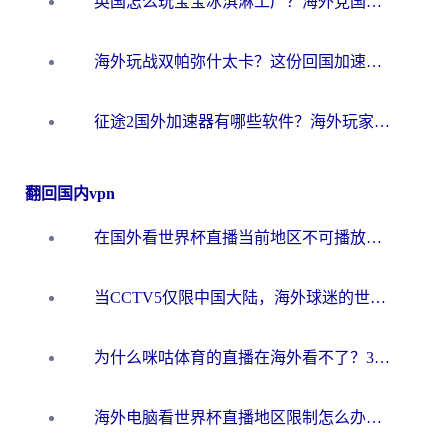
英国怎么玩宝宝冰淇淋工厂？海外党国服游戏加速避坑指南（附挪威装甲风暴解决方案）
海外玩战双帕弥什太卡？这份回国加速器终极指南帮你告别延迟（附打球球大作战古今江湖加速方案）
征途2国外加速器有哪些软件？海外玩家亲测实用指南（附非洲梦幻西游加速技巧）
翻回国内vpn
在国外看世界杯直播当前地区不可播放？海外党必看的回国加速全攻略
当CCTV5仅限中国大陆，海外球迷的世界杯狂欢如何继续？
为什么咪咕体育的直播在海外看不了？3步解决海外看世界杯+抖音地区限制难题
海外电脑看世界杯直播地区限制怎么办？你需要一个聪明的加速器