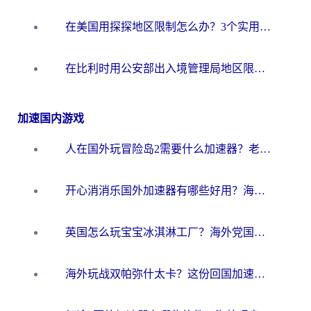
在美国用探探地区限制怎么办？3个实用技巧帮你搞定（附咪咕豆瓣音乐限制破解法）
在比利时用公安部出入境管理局地区限制怎么办？3步搞定+欧洲杯观赛&香港购物指南
加速国内游戏
人在国外玩冒险岛2需要什么加速器？老玩家亲测有效的选择指南
开心消消乐国外加速器有哪些好用？海外党亲测不踩坑指南（附塔瑞斯世界Online流畅技巧）
英国怎么玩宝宝冰淇淋工厂？海外党国服游戏加速避坑指南（附挪威装甲风暴解决方案）
海外玩战双帕弥什太卡？这份回国加速器终极指南帮你告别延迟（附打球球大作战古今江湖加速方案）