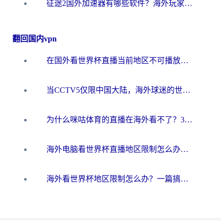
征途2国外加速器有哪些软件？海外玩家亲测实用指南（附非洲梦幻西游加速技巧）
翻回国内vpn
在国外看世界杯直播当前地区不可播放？海外党必看的回国加速全攻略
当CCTV5仅限中国大陆，海外球迷的世界杯狂欢如何继续？
为什么咪咕体育的直播在海外看不了？3步解决海外看世界杯+抖音地区限制难题
海外电脑看世界杯直播地区限制怎么办？你需要一个聪明的加速器
海外看世界杯地区限制怎么办？一篇搞定咪咕视频播放+国内资源无缝访问指南