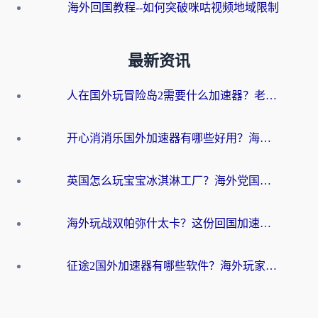
海外回国教程--如何突破咪咕视频地域限制
最新资讯
人在国外玩冒险岛2需要什么加速器？老玩家亲测有效的选择指南
开心消消乐国外加速器有哪些好用？海外党亲测不踩坑指南（附塔瑞斯世界Online流畅技巧）
英国怎么玩宝宝冰淇淋工厂？海外党国服游戏加速避坑指南（附挪威装甲风暴解决方案）
海外玩战双帕弥什太卡？这份回国加速器终极指南帮你告别延迟（附打球球大作战古今江湖加速方案）
征途2国外加速器有哪些软件？海外玩家亲测实用指南（附非洲梦幻西游加速技巧）