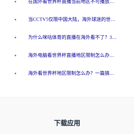
在国外看世界杯直播当前地区不可播放？海外党必看的回国加速全攻略
当CCTV5仅限中国大陆，海外球迷的世界杯狂欢如何继续？
为什么咪咕体育的直播在海外看不了？3步解决海外看世界杯+抖音地区限制难题
海外电脑看世界杯直播地区限制怎么办？你需要一个聪明的加速器
海外看世界杯地区限制怎么办？一篇搞定咪咕视频播放+国内资源无缝访问指南
下载应用