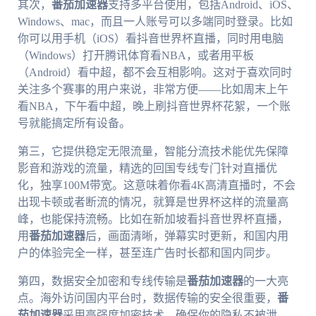
其次，
番茄加速器
支持多平台使用，包括Android、iOS、
Windows、mac，而且一人账号可以多端同时登录。比如
你可以用手机（iOS）看抖音世界杯直播，同时用电脑
（Windows）打开腾讯体育看NBA，或者用平板
（Android）看中超，都不会互相影响。这对于喜欢同时
关注多个赛事的用户来说，非常方便——比如周末上午
看NBA，下午看中超，晚上刷抖音世界杯花絮，一个账
号就能搞定所有设备。
第三，它提供稳定无限流量，智能分流技术能优先保障
影音和游戏的流量，精选的回国专线专门针对直播优
化，独享100M带宽。这意味着你看4K高清直播时，不会
出现卡顿或者断流的情况，就算是世界杯这样的流量高
峰，也能保持流畅。比如在新加坡看抖音世界杯直播，
用
番茄加速器
后，画面清晰，弹幕实时更新，和国内用
户的体验完全一样，甚至连广告时长都和国内同步。
第四，数据安全加密和专线传输是
番茄加速器
的一大亮
点。海外访问国内平台时，数据传输的安全很重要，
番
茄加速器
采用高强度加密技术，确保你的隐私不被泄