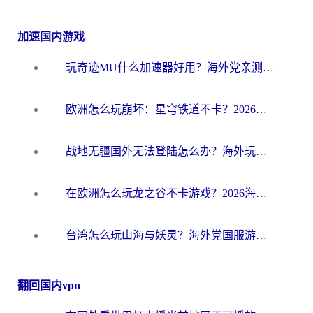
加速国内游戏
玩奇迹MU什么加速器好用？海外党亲测：这款加速器让你告别延迟卡顿！
欧洲怎么玩崩坏：星穹铁道不卡？2026海外玩家国服游戏加速器终极攻略
战地无疆国外无法登陆怎么办？海外玩家国服畅玩终极指南（附欧服魔兽EVE加速方案）
在欧洲怎么玩龙之谷不卡游戏？2026海外党国服游戏加速全攻略
台湾怎么玩山海与妖灵？海外党国服游戏加速全攻略，告别延迟卡顿
翻回国内vpn