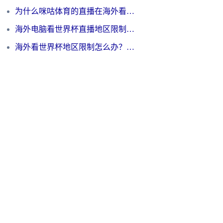
为什么咪咕体育的直播在海外看不了？3步解决海外看世界杯+抖音地区限制难题
海外电脑看世界杯直播地区限制怎么办？你需要一个聪明的加速器
海外看世界杯地区限制怎么办？一篇搞定咪咕视频播放+国内资源无缝访问指南