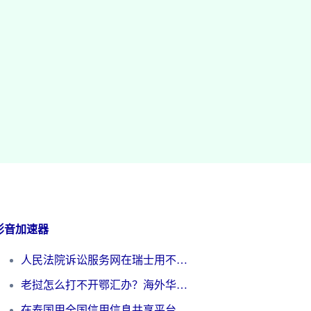
影音加速器
人民法院诉讼服务网在瑞士用不了怎么办？海外华人必备的回国加速指南
老挝怎么打不开鄂汇办？海外华人必看的回国加速全攻略（附欧洲杯小说流畅技巧）
在泰国用全国信用信息共享平台怎么把定位修改到中国国内？海外党解决国内服务访问难题的实用指南