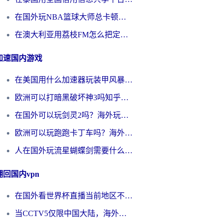
在国外玩NBA篮球大师总卡顿？这篇解决你所有海外看国内内容的烦恼
在澳大利亚用荔枝FM怎么把定位修改到中国国内？海外华人必看的内容访问指南
加速国内游戏
在美国用什么加速器玩装甲风暴？海外玩家亲测有效的国服游戏加速指南
欧洲可以打暗黑破坏神3吗知乎？海外玩家国服游戏加速终极指南
在国外可以玩剑灵2吗？海外玩家国服畅玩终极指南（附永恒之塔明日方舟加速方案）
欧洲可以玩跑跑卡丁车吗？海外玩家国服游戏畅玩终极指南（附QQ炫舞剑网3解决方案）
人在国外玩流星蝴蝶剑需要什么加速器？老玩家亲测的终极解决方案
翻回国内vpn
在国外看世界杯直播当前地区不可播放？海外党必看的回国加速全攻略
当CCTV5仅限中国大陆，海外球迷的世界杯狂欢如何继续？