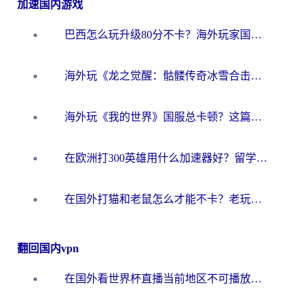
加速国内游戏
巴西怎么玩升级80分不卡？海外玩家国服游戏加速器终极指南（附避坑技巧）
海外玩《龙之觉醒：骷髅传奇冰雪合击》延迟高？这篇指南帮你解决卡顿烦恼！
海外玩《我的世界》国服总卡顿？这篇我的世界游戏加速器指南帮你解决所有问题
在欧洲打300英雄用什么加速器好？留学生亲测有效的解决方案来了
在国外打猫和老鼠怎么才能不卡？老玩家亲测的终极加速指南
翻回国内vpn
在国外看世界杯直播当前地区不可播放？海外党必看的回国加速全攻略