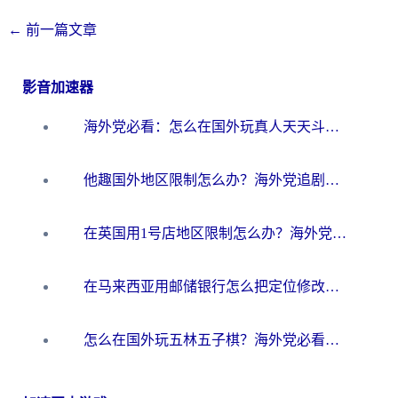
←
前一篇文章
影音加速器
海外党必看：怎么在国外玩真人天天斗地主？附证券开户、音乐定位修改全攻略
他趣国外地区限制怎么办？海外党追剧听歌看直播的一站式解决方案
在英国用1号店地区限制怎么办？海外党必看的回国加速全攻略
在马来西亚用邮储银行怎么把定位修改到中国国内？3个海外生活痛点一次解决
怎么在国外玩五林五子棋？海外党必看的回国加速全攻略（附优酷荔枝FM解决方法）