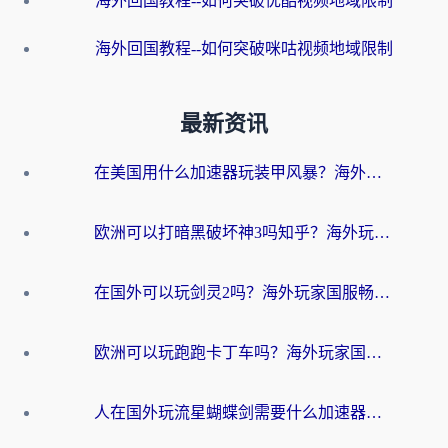
海外回国教程--如何突破优酷视频地域限制
海外回国教程--如何突破咪咕视频地域限制
最新资讯
在美国用什么加速器玩装甲风暴？海外玩家亲测有效的国服游戏加速指南
欧洲可以打暗黑破坏神3吗知乎？海外玩家国服游戏加速终极指南
在国外可以玩剑灵2吗？海外玩家国服畅玩终极指南（附永恒之塔明日方舟加速方案）
欧洲可以玩跑跑卡丁车吗？海外玩家国服游戏畅玩终极指南（附QQ炫舞剑网3解决方案）
人在国外玩流星蝴蝶剑需要什么加速器？老玩家亲测的终极解决方案