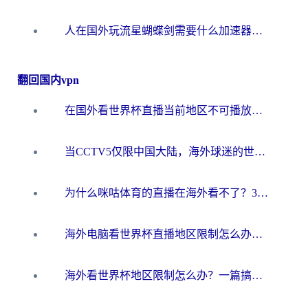
人在国外玩流星蝴蝶剑需要什么加速器？老玩家亲测的终极解决方案
翻回国内vpn
在国外看世界杯直播当前地区不可播放？海外党必看的回国加速全攻略
当CCTV5仅限中国大陆，海外球迷的世界杯狂欢如何继续？
为什么咪咕体育的直播在海外看不了？3步解决海外看世界杯+抖音地区限制难题
海外电脑看世界杯直播地区限制怎么办？你需要一个聪明的加速器
海外看世界杯地区限制怎么办？一篇搞定咪咕视频播放+国内资源无缝访问指南