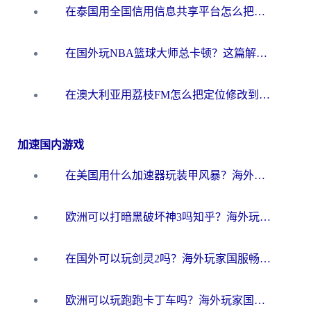
在泰国用全国信用信息共享平台怎么把定位修改到中国国内？海外党解决国内服务访问难题的实用指南
在国外玩NBA篮球大师总卡顿？这篇解决你所有海外看国内内容的烦恼
在澳大利亚用荔枝FM怎么把定位修改到中国国内？海外华人必看的内容访问指南
加速国内游戏
在美国用什么加速器玩装甲风暴？海外玩家亲测有效的国服游戏加速指南
欧洲可以打暗黑破坏神3吗知乎？海外玩家国服游戏加速终极指南
在国外可以玩剑灵2吗？海外玩家国服畅玩终极指南（附永恒之塔明日方舟加速方案）
欧洲可以玩跑跑卡丁车吗？海外玩家国服游戏畅玩终极指南（附QQ炫舞剑网3解决方案）