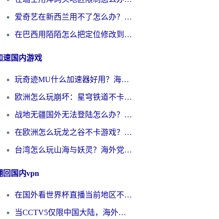
爱奇艺在新西兰用不了怎么办？海外党亲测有效的回国加速方案
在巴西用陌陌怎么把定位修改到中国国内？海外党必看的回国加速全攻略
加速国内游戏
玩奇迹MU什么加速器好用？海外党亲测：这款加速器让你告别延迟卡顿！
欧洲怎么玩崩坏：星穹铁道不卡？2026海外玩家国服游戏加速器终极攻略
战地无疆国外无法登陆怎么办？海外玩家国服畅玩终极指南（附欧服魔兽EVE加速方案）
在欧洲怎么玩龙之谷不卡游戏？2026海外党国服游戏加速全攻略
台湾怎么玩山海与妖灵？海外党国服游戏加速全攻略，告别延迟卡顿
翻回国内vpn
在国外看世界杯直播当前地区不可播放？海外党必看的回国加速全攻略
当CCTV5仅限中国大陆，海外球迷的世界杯狂欢如何继续？