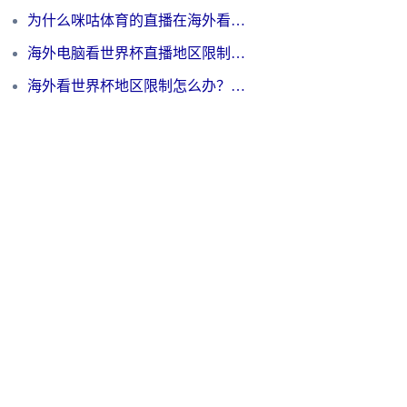
为什么咪咕体育的直播在海外看不了？3步解决海外看世界杯+抖音地区限制难题
海外电脑看世界杯直播地区限制怎么办？你需要一个聪明的加速器
海外看世界杯地区限制怎么办？一篇搞定咪咕视频播放+国内资源无缝访问指南