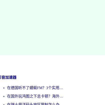
影音加速器
在德国听不了蜻蜓FM？3个实用技巧帮你解锁国内影音自由
在国外玩鸿图之下总卡顿？海外党追剧听歌的3个实用解决方案
在瑞士用洋码头地区限制怎么办？海外华人必看的回国加速全攻略