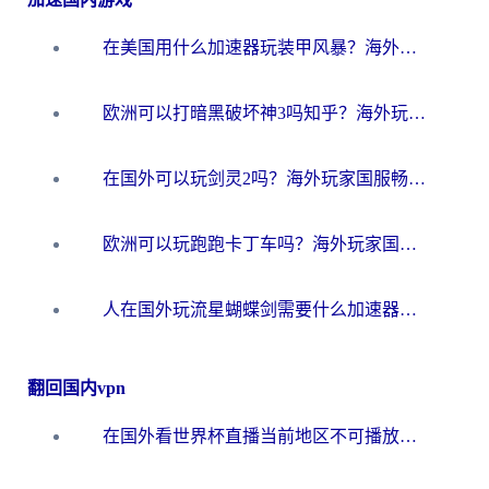
在美国用什么加速器玩装甲风暴？海外玩家亲测有效的国服游戏加速指南
欧洲可以打暗黑破坏神3吗知乎？海外玩家国服游戏加速终极指南
在国外可以玩剑灵2吗？海外玩家国服畅玩终极指南（附永恒之塔明日方舟加速方案）
欧洲可以玩跑跑卡丁车吗？海外玩家国服游戏畅玩终极指南（附QQ炫舞剑网3解决方案）
人在国外玩流星蝴蝶剑需要什么加速器？老玩家亲测的终极解决方案
翻回国内vpn
在国外看世界杯直播当前地区不可播放？海外党必看的回国加速全攻略