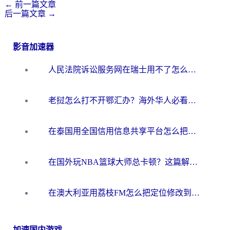
←
前一篇文章
后一篇文章
→
影音加速器
人民法院诉讼服务网在瑞士用不了怎么办？海外华人必备的回国加速指南
老挝怎么打不开鄂汇办？海外华人必看的回国加速全攻略（附欧洲杯小说流畅技巧）
在泰国用全国信用信息共享平台怎么把定位修改到中国国内？海外党解决国内服务访问难题的实用指南
在国外玩NBA篮球大师总卡顿？这篇解决你所有海外看国内内容的烦恼
在澳大利亚用荔枝FM怎么把定位修改到中国国内？海外华人必看的内容访问指南
加速国内游戏