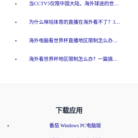
当CCTV5仅限中国大陆，海外球迷的世界杯狂欢如何继续？
为什么咪咕体育的直播在海外看不了？3步解决海外看世界杯+抖音地区限制难题
海外电脑看世界杯直播地区限制怎么办？你需要一个聪明的加速器
海外看世界杯地区限制怎么办？一篇搞定咪咕视频播放+国内资源无缝访问指南
下载应用
番茄 Windows PC电脑版