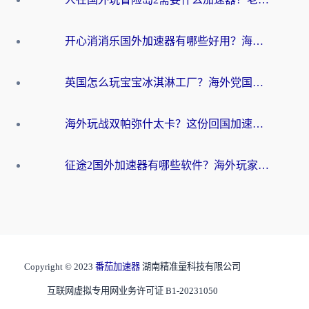
开心消消乐国外加速器有哪些好用？海外党亲测不踩坑指南（附塔瑞斯世界Online流畅技巧）
英国怎么玩宝宝冰淇淋工厂？海外党国服游戏加速避坑指南（附挪威装甲风暴解决方案）
海外玩战双帕弥什太卡？这份回国加速器终极指南帮你告别延迟（附打球球大作战古今江湖加速方案）
征途2国外加速器有哪些软件？海外玩家亲测实用指南（附非洲梦幻西游加速技巧）
Copyright © 2023
番茄加速器
湖南精准量科技有限公司
互联网虚拟专用网业务许可证 B1-20231050