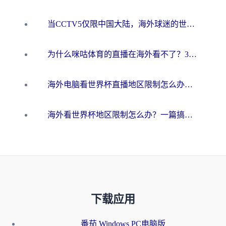
当CCTV5仅限中国大陆，海外球迷的世界杯狂欢如何继续？
为什么咪咕体育的直播在海外看不了？3步解决海外看世界杯+抖音地区限制难题
海外电脑看世界杯直播地区限制怎么办？你需要一个聪明的加速器
海外看世界杯地区限制怎么办？一篇搞定咪咕视频播放+国内资源无缝访问指南
下载应用
番茄 Windows PC电脑版