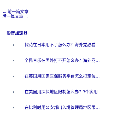
←
前一篇文章
后一篇文章
→
影音加速器
探花在日本用不了怎么办？海外党必看的回国加速解决方案（附多场景实测）
全民音乐在国外打不开怎么办？海外党亲测有效的回国加速方案
在英国用国家医保服务平台怎么把定位修改到中国国内？海外党必看的解决指南（附腾讯视频伊对可用方法）
在美国用探探地区限制怎么办？3个实用技巧帮你搞定（附咪咕豆瓣音乐限制破解法）
在比利时用公安部出入境管理局地区限制怎么办？3步搞定+欧洲杯观赛&香港购物指南