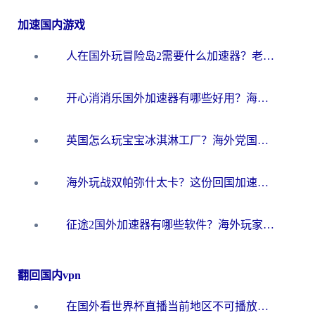
加速国内游戏
人在国外玩冒险岛2需要什么加速器？老玩家亲测有效的选择指南
开心消消乐国外加速器有哪些好用？海外党亲测不踩坑指南（附塔瑞斯世界Online流畅技巧）
英国怎么玩宝宝冰淇淋工厂？海外党国服游戏加速避坑指南（附挪威装甲风暴解决方案）
海外玩战双帕弥什太卡？这份回国加速器终极指南帮你告别延迟（附打球球大作战古今江湖加速方案）
征途2国外加速器有哪些软件？海外玩家亲测实用指南（附非洲梦幻西游加速技巧）
翻回国内vpn
在国外看世界杯直播当前地区不可播放？海外党必看的回国加速全攻略