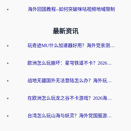
海外回国教程--如何突破咪咕视频地域限制
最新资讯
玩奇迹MU什么加速器好用？海外党亲测：这款加速器让你告别延迟卡顿！
欧洲怎么玩崩坏：星穹铁道不卡？2026海外玩家国服游戏加速器终极攻略
战地无疆国外无法登陆怎么办？海外玩家国服畅玩终极指南（附欧服魔兽EVE加速方案）
在欧洲怎么玩龙之谷不卡游戏？2026海外党国服游戏加速全攻略
台湾怎么玩山海与妖灵？海外党国服游戏加速全攻略，告别延迟卡顿