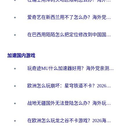
爱奇艺在新西兰用不了怎么办？海外党亲测有效的回国加速方案
在巴西用陌陌怎么把定位修改到中国国内？海外党必看的回国加速全攻略
加速国内游戏
玩奇迹MU什么加速器好用？海外党亲测：这款加速器让你告别延迟卡顿！
欧洲怎么玩崩坏：星穹铁道不卡？2026海外玩家国服游戏加速器终极攻略
战地无疆国外无法登陆怎么办？海外玩家国服畅玩终极指南（附欧服魔兽EVE加速方案）
在欧洲怎么玩龙之谷不卡游戏？2026海外党国服游戏加速全攻略