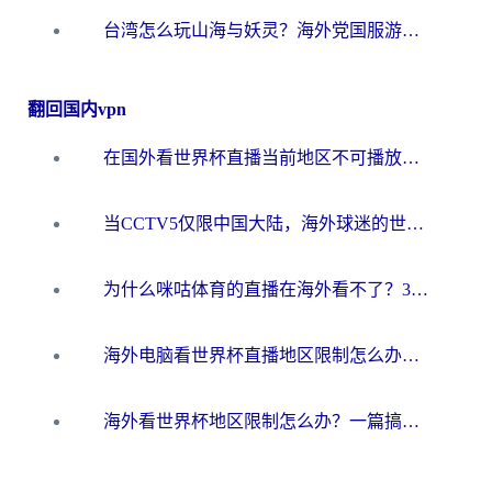
台湾怎么玩山海与妖灵？海外党国服游戏加速全攻略，告别延迟卡顿
翻回国内vpn
在国外看世界杯直播当前地区不可播放？海外党必看的回国加速全攻略
当CCTV5仅限中国大陆，海外球迷的世界杯狂欢如何继续？
为什么咪咕体育的直播在海外看不了？3步解决海外看世界杯+抖音地区限制难题
海外电脑看世界杯直播地区限制怎么办？你需要一个聪明的加速器
海外看世界杯地区限制怎么办？一篇搞定咪咕视频播放+国内资源无缝访问指南