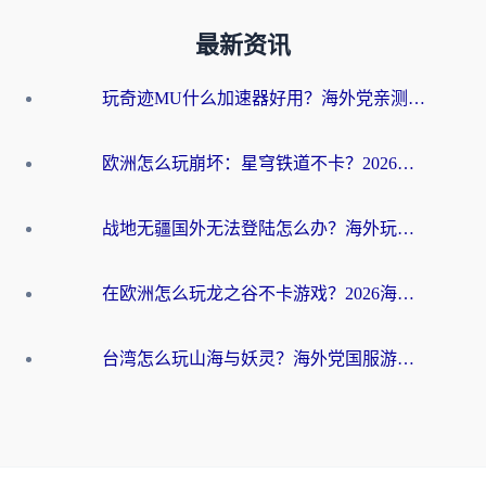
最新资讯
玩奇迹MU什么加速器好用？海外党亲测：这款加速器让你告别延迟卡顿！
欧洲怎么玩崩坏：星穹铁道不卡？2026海外玩家国服游戏加速器终极攻略
战地无疆国外无法登陆怎么办？海外玩家国服畅玩终极指南（附欧服魔兽EVE加速方案）
在欧洲怎么玩龙之谷不卡游戏？2026海外党国服游戏加速全攻略
台湾怎么玩山海与妖灵？海外党国服游戏加速全攻略，告别延迟卡顿