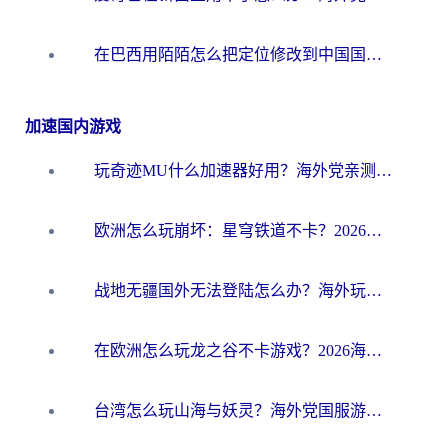
在巴西用陌陌怎么把定位修改到中国国内？海外党必看的回国加速全攻略
加速国内游戏
玩奇迹MU什么加速器好用？海外党亲测：这款加速器让你告别延迟卡顿！
欧洲怎么玩崩坏：星穹铁道不卡？2026海外玩家国服游戏加速器终极攻略
战地无疆国外无法登陆怎么办？海外玩家国服畅玩终极指南（附欧服魔兽EVE加速方案）
在欧洲怎么玩龙之谷不卡游戏？2026海外党国服游戏加速全攻略
台湾怎么玩山海与妖灵？海外党国服游戏加速全攻略，告别延迟卡顿