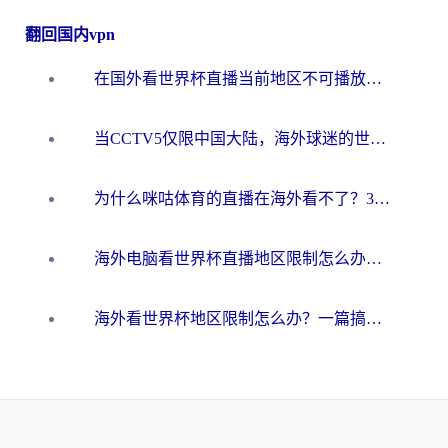
翻回国内vpn
在国外看世界杯直播当前地区不可播放？海外党必看的回国加速全攻略
当CCTV5仅限中国大陆，海外球迷的世界杯狂欢如何继续？
为什么咪咕体育的直播在海外看不了？3步解决海外看世界杯+抖音地区限制难题
海外电脑看世界杯直播地区限制怎么办？你需要一个聪明的加速器
海外看世界杯地区限制怎么办？一篇搞定咪咕视频播放+国内资源无缝访问指南