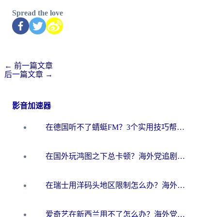
Spread the love
←
前一篇文章
后一篇文章
→
影音加速器
在德国听不了蜻蜓FM？3个实用技巧帮你解锁国内影音自由
在国外玩鸿图之下总卡顿？海外党追剧听歌的3个实用解决方案
在瑞士用洋码头地区限制怎么办？海外华人必看的回国加速全攻略
爱奇艺在新西兰用不了怎么办？海外党亲测有效的回国加速方案